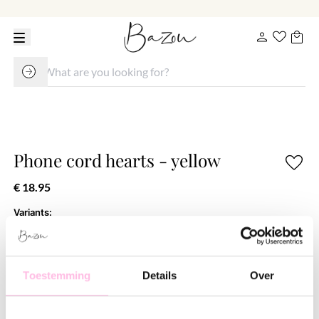
Phone cord hearts - yellow
€ 18.95
Variants:
Yellow
Free shipping from €35
Shipping from €1.95
Toestemming
Details
Over
100% waterproof
Premium stainless steel