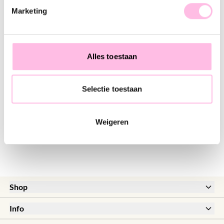
Marketing
Daisy flower necklace - yellow/orange
Beaded necklace with Miyuki beads - yellow/mint
€22.95
€24.95
€27.95
€32.95
Alles toestaan
+ More colors
+ More colors
Natural stone bead necklace XL - butter yellow
Beaded necklace with Miyuki beads - light blue/yellow
Selectie toestaan
€24.95
€32.95
€29.95
Weigeren
+ More colors
Shop
New
Info
Sale
Help & FAQ