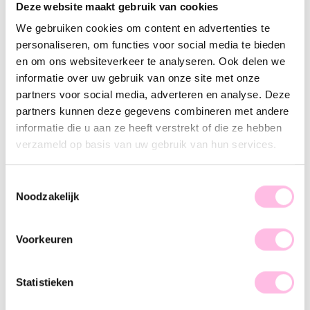
Deze website maakt gebruik van cookies
Description
Feature
SKU
We gebruiken cookies om content en advertenties te
Never drop your phone again or search endlessly in your bag.
personaliseren, om functies voor social media te bieden
Our handmade beaded phone lanyards are not only a real
en om ons websiteverkeer te analyseren. Ook delen we
eye-catcher, but also super practical. Wear your phone on
informatie over uw gebruik van onze site met onze
your wrist and always have it within reach.
partners voor social media, adverteren en analyse. Deze
partners kunnen deze gegevens combineren met andere
Each phone lanyard is handmade from cool beads and gives
informatie die u aan ze heeft verstrekt of die ze hebben
your outfit just that little extra something.
verzameld op basis van uw gebruik van hun services.
Includes a phone lanyard attachment/tag, so you can easily
Toestemmingsselectie
attach the lanyard to any phone case. No hassle, no tools —
Noodzakelijk
just snap it on and go.
Voorkeuren
Statistieken
♥ YOU MAY ALSO LOVE...