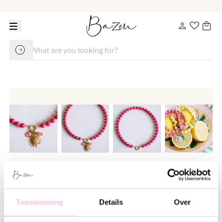
Beaded necklace with Miyuki
beads - fuchsia/orange
Toestemming
Details
Over
€ 24.95
€ 32.95