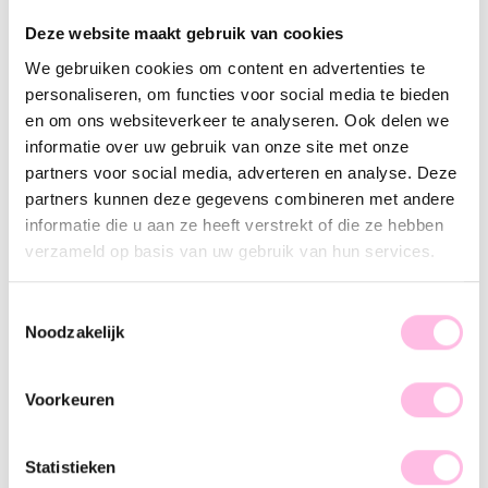
Variants:
Deze website maakt gebruik van cookies
Coral
Fuchsia
Groen
Lichtblauw
Lichtroze
We gebruiken cookies om content en advertenties te
Lilac
Mint
Yellow
personaliseren, om functies voor social media te bieden
en om ons websiteverkeer te analyseren. Ook delen we
Free shipping from €35
Shipping from €1.95
informatie over uw gebruik van onze site met onze
100% waterproof
partners voor social media, adverteren en analyse. Deze
Premium stainless steel
partners kunnen deze gegevens combineren met andere
Description
Feature
SKU
informatie die u aan ze heeft verstrekt of die ze hebben
verzameld op basis van uw gebruik van hun services.
Hot item alert! Beads are the trend of the moment and we
can't wait to share this with you! The XL beaded necklace is a
Toestemmingsselectie
must-have for your jewelry collection. Thanks to the chunky
Noodzakelijk
beads and bright colors, this statement necklace goes with
every outfit. Wear it solo and spice up your look, girl!
Voorkeuren
Statistieken