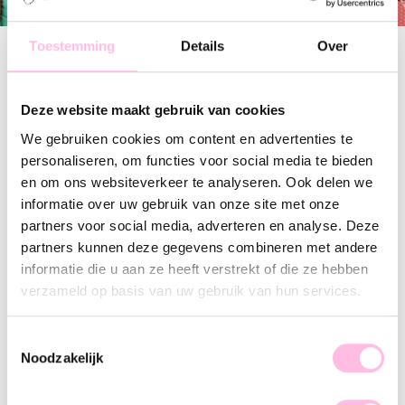
Toestemming
Details
Over
Filter
Deze website maakt gebruik van cookies
We gebruiken cookies om content en advertenties te
Stainless steel hoop earrings with small fish, tubes and chain - mint/mother-of-pearl
Stainless steel hoop earrings with crab and colored stones
personaliseren, om functies voor social media te bieden
€ 21.95
€ 17.95
€ 21.95
€ 17.95
en om ons websiteverkeer te analyseren. Ook delen we
informatie over uw gebruik van onze site met onze
partners voor social media, adverteren en analyse. Deze
Stainless steel hoop earrings 'orange'
Stainless steel wide hoop earrings with ceramic fish - pink
partners kunnen deze gegevens combineren met andere
€ 18.95
€ 12.95
€ 18.95
€ 14.95
informatie die u aan ze heeft verstrekt of die ze hebben
verzameld op basis van uw gebruik van hun services.
Stainless steel wide hoop earrings with fish, tube and strings - green/lilac
Stainless steel hoop earrings with colored tag with a small fish
Toestemmingsselectie
€ 21.95
€ 18.95
€ 17.95
€ 12.95
Noodzakelijk