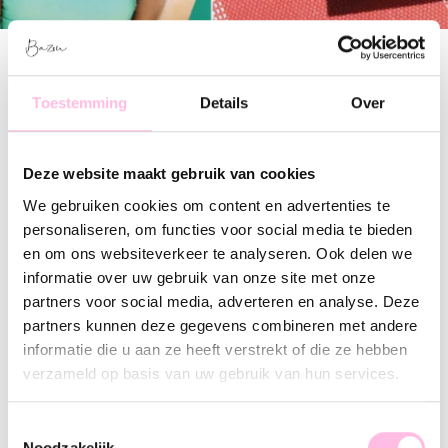
Filter
Toestemming
Details
Over
Fine braided necklace with colored fish charm
Delicate link chain with sun charm 'large'
Deze website maakt gebruik van cookies
€ 18.95
€ 16.95
€ 19.95
We gebruiken cookies om content en advertenties te
personaliseren, om functies voor social media te bieden
en om ons websiteverkeer te analyseren. Ook delen we
Delicate necklace with a pink flower
Bold chain necklace with coins
informatie over uw gebruik van onze site met onze
€ 15.95
€ 9.95
€ 24.95
partners voor social media, adverteren en analyse. Deze
partners kunnen deze gegevens combineren met andere
informatie die u aan ze heeft verstrekt of die ze hebben
Delicate necklace with surfboard
Delicate necklace with little crabs - red/gold
verzameld op basis van uw gebruik van hun services.
€ 15.95
€ 9.95
€ 17.95
Toestemmingsselectie
Noodzakelijk