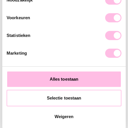
Delicate necklace with open sun
Delicate necklace with oval charm - gold
€ 15.95
€ 9.95
€ 16.95
Voorkeuren
Statistieken
Delicate necklace with a mini croissant
Triple necklace with cowboy boot and facets - pink
€ 24.95
€ 14.95
€ 15.95
Marketing
Delicate ball necklace with facets and coin - pink/red
D-chain necklace with light pink flower
€ 17.95
€ 9.95
€ 17.95
€ 9.95
Alles toestaan
Selectie toestaan
Delicate snake necklace with oval statement pendant
Delicate necklace with hearts - gold
€ 19.95
€ 16.95
Weigeren