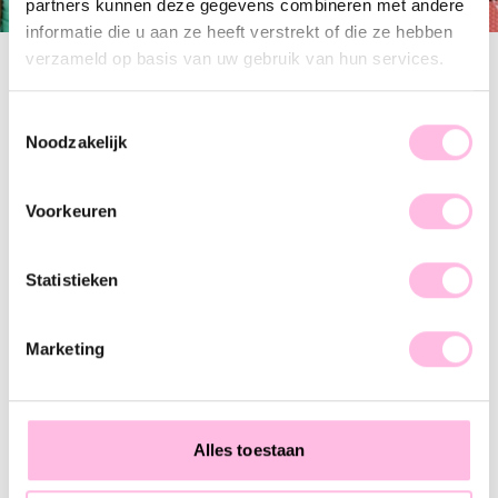
partners kunnen deze gegevens combineren met andere
informatie die u aan ze heeft verstrekt of die ze hebben
verzameld op basis van uw gebruik van hun services.
Filter
Toestemmingsselectie
Noodzakelijk
Beaded bracelet with heart and letter of your choice
Double chain bracelet with letter, heart, and mini pearl - gold
NEW
€ 16.95
€ 17.95
Voorkeuren
Statistieken
Satin ribbon with desired letter of choice - champagne
Satin bracelet with letter of your choice - black
€ 8.95
€ 8.95
Marketing
1
Alles toestaan