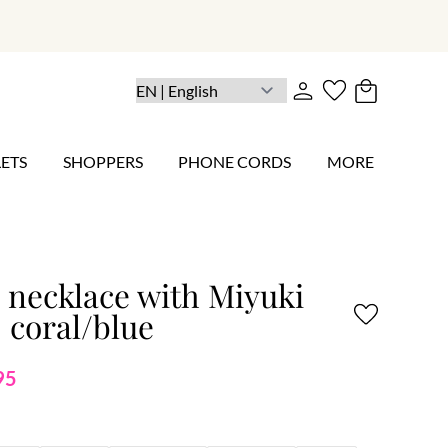
ETS
SHOPPERS
PHONE CORDS
MORE
 necklace with Miyuki
 coral/blue
95