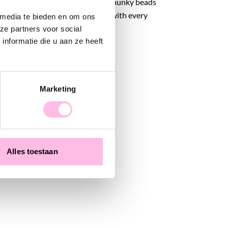
ewelry collection. Thanks to the chunky beads
rs, this statement necklace goes with every
 media te bieden en om ons
solo and spice up your look, girl!
ze partners voor social
nformatie die u aan ze heeft
Marketing
Alles toestaan
Stainless steel hoop earrings with small fish, mini heart and pearl - light pink