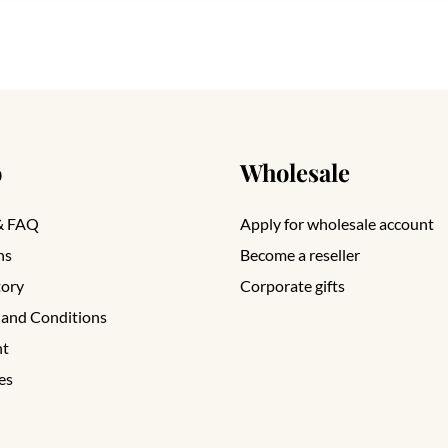
o
Wholesale
& FAQ
Apply for wholesale account
ns
Become a reseller
tory
Corporate gifts
 and Conditions
nt
es