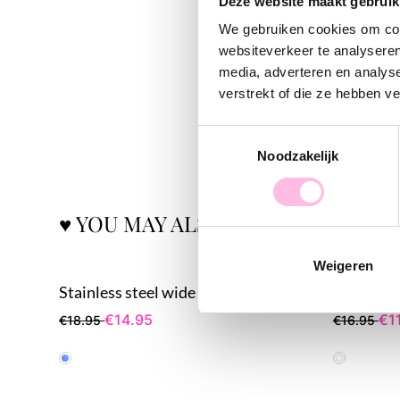
Deze website maakt gebruik
We gebruiken cookies om cont
websiteverkeer te analyseren
media, adverteren en analys
verstrekt of die ze hebben v
Toestemmingsselectie
Noodzakelijk
♥ YOU MAY ALSO LOVE...
Weigeren
Stainless steel wide hoop earrings with ceramic fish
€14.95
€1
€18.95
€16.95