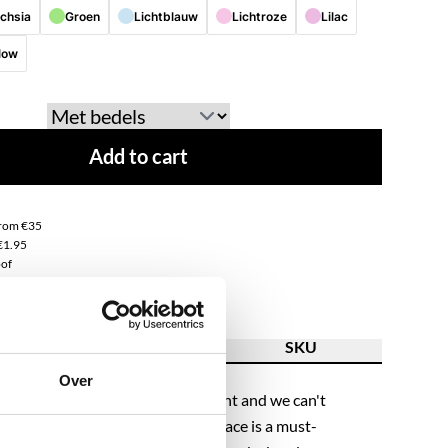
chsia
Groen
Lichtblauw
Lichtroze
Lilac
low
Add to cart
from €35
€1.95
of
ss steel
ion
Feature
SKU
Over
! Beads are the trend of the moment and we can't
his with you! The XL beaded necklace is a must-