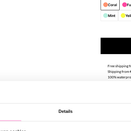
Coral
Fu
Mint
Yel
Free shipping 
Shipping from 
100% waterpro
Premium stainle
Descript
Details
Hot item alert
wait to share t