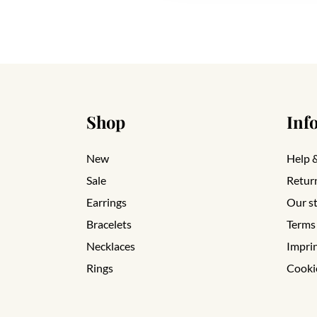
Shop
Inf
New
Help 
Sale
Retur
Earrings
Our s
Bracelets
Terms
Necklaces
Impri
Rings
Cooki