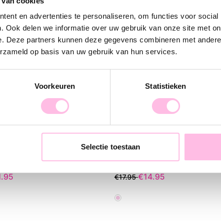
 van cookies
have for your j
and bright colo
ent en advertenties te personaliseren, om functies voor social
outfit. Wear it 
. Ook delen we informatie over uw gebruik van onze site met on
e. Deze partners kunnen deze gegevens combineren met andere i
erzameld op basis van uw gebruik van hun services.
Voorkeuren
Statistieken
Selectie toestaan
Stainless steel hoop earrings with round fish charm - cream
1.95
€14.95
€17.95