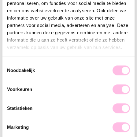
personaliseren, om functies voor social media te bieden
Handmade product
Premium stainless steel
en om ons websiteverkeer te analyseren. Ook delen we
informatie over uw gebruik van onze site met onze
Description
Feature
SKU
partners voor social media, adverteren en analyse. Deze
partners kunnen deze gegevens combineren met andere
How cool are our handmade DAISY necklaces? There are
informatie die u aan ze heeft verstrekt of die ze hebben
various designs available. Mix these floral necklaces with
verzameld op basis van uw gebruik van hun services.
each other or with our other steel necklaces and create your
playful, unique necklace party!
Toestemmingsselectie
Noodzakelijk
Voorkeuren
♥ YOU MAY ALSO LOVE...
Statistieken
Daisy flower necklace - white/yellow
Long necklace 'circles'
Marketing
€12.95
€18.95
€27.95