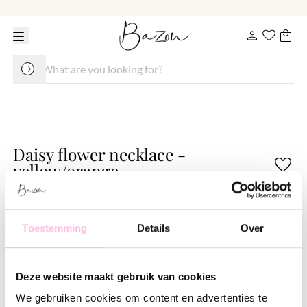
Daisy flower necklace -
yellow/orange
€ 22.95
€ 27.95
Variants:
Toestemming
Details
Over
Fuchsia
Lilac
Nude
Pink
Taupe
White
Yellow
Deze website maakt gebruik van cookies
Free shipping from €35
We gebruiken cookies om content en advertenties te
Shipping from €1.95