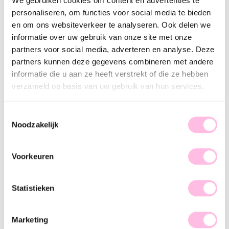
We gebruiken cookies om content en advertenties te
Variants:
personaliseren, om functies voor social media te bieden
Gold
Lilac
Nude
Red
Silver
Yellow
en om ons websiteverkeer te analyseren. Ook delen we
informatie over uw gebruik van onze site met onze
partners voor social media, adverteren en analyse. Deze
Description
Features
SKU
partners kunnen deze gegevens combineren met andere
informatie die u aan ze heeft verstrekt of die ze hebben
These standard hoops can be worn with or without charms
verzameld op basis van uw gebruik van hun services.
and are perfect to combine with our other earrings. Are you
more of a fan of less is more? Then these are the perfect
earrings for you! Let’s go and shop.
Toestemmingsselectie
Noodzakelijk
Voorkeuren
♥ YOU MAY ALSO LOVE...
Statistieken
Earstud round - silver
Hoop earrings with lightning - silver
Marketing