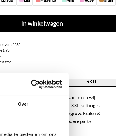
chtblauw
Lila
Magenta
Mint
Roze
bruin
In winkelwagen
ng vanaf €35,-
 €1,95
of
ss steel
ving
Kenmerk
SKU
 XL kralen kettingen zijn de trend van nu en wij
Over
chten om deze met je te delen! De XXL ketting is
oor je sieradencollectie. Door de grove kralen &
ing past de statement ketting bij iedere party
 solo and spice up your look, girl!
 media te bieden en om ons