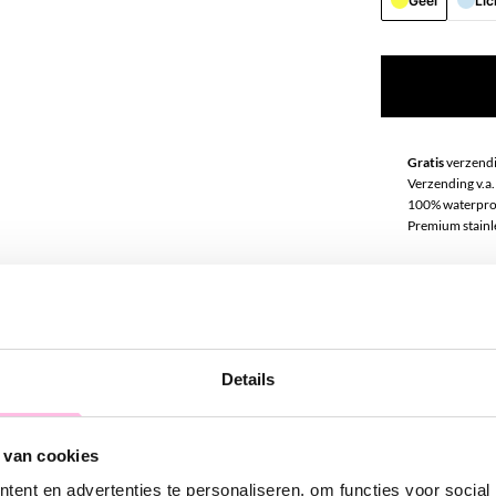
Geel
Li
Gratis
verzendi
Verzending v.a.
100% waterpro
Premium stainle
Omschrij
Hot item alert!
Details
kunnen niet wa
een must-have v
chique uitstral
 van cookies
outfit. Draag 'm
ent en advertenties te personaliseren, om functies voor social