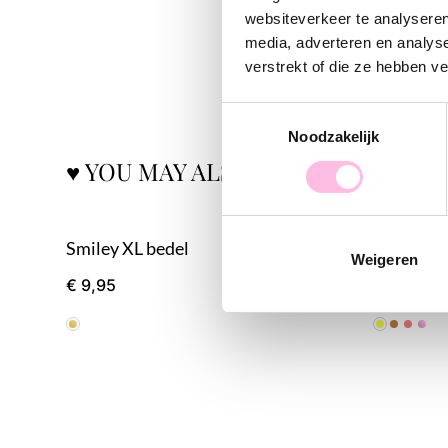
websiteverkeer te analyseren
media, adverteren en analys
verstrekt of die ze hebben v
Toestemmingsselectie
Noodzakelijk
♥ YOU MAY ALSO LOVE...
Smiley XL bedel
Kralen ket
Weigeren
€ 9,95
€ 37,95