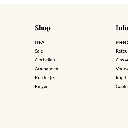
Shop
Inf
New
Meest
Sale
Retou
Oorbellen
Ons v
Armbanden
Voorw
Kettinkjes
Impri
Ringen
Cooki