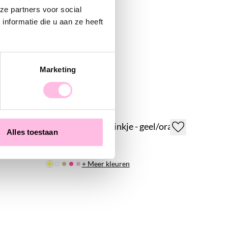
ze partners voor social
nformatie die u aan ze heeft
Marketing
high
Daisy flower kettinkje - geel/oranje
Alles toestaan
€ 22,95
€ 27,95
+ Meer kleuren