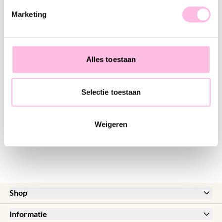
♥ YOU MAY ALSO LOVE...
Marketing
Kralen ketting van hartjes resin - bruin
Kralen armband van hartjes resin XL - bruin
€ 24,95
€ 14,95
Alles toestaan
Selectie toestaan
Kralen ketting van natuursteen XL - mokka
€ 29,95
Weigeren
+ Meer kleuren
Shop
New
Informatie
Sale