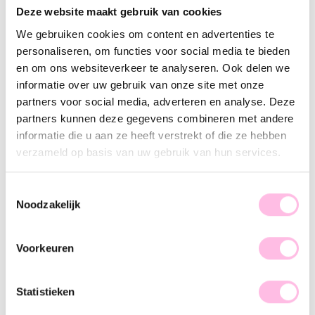
Deze website maakt gebruik van cookies
Lila
Magenta
Roze
bruin
We gebruiken cookies om content en advertenties te
Gratis
verzending vanaf €35,-
personaliseren, om functies voor social media te bieden
Verzending v.a. €1,95
100% waterproof
en om ons websiteverkeer te analyseren. Ook delen we
Premium stainless steel
informatie over uw gebruik van onze site met onze
partners voor social media, adverteren en analyse. Deze
Omschrijving
Kenmerk
SKU
partners kunnen deze gegevens combineren met andere
informatie die u aan ze heeft verstrekt of die ze hebben
Hot item alert! XL kralen kettingen zijn de trend van nu en
verzameld op basis van uw gebruik van hun services.
wij kunnen niet wachten om deze met je te delen! De XXL
ketting is een must-have voor je sieradencollectie. Door de
grove kralen & chique uitstraling past de statement ketting
Toestemmingsselectie
Noodzakelijk
bij iedere party outfit. Draag 'm solo and spice up your look,
girl!
Voorkeuren
Statistieken