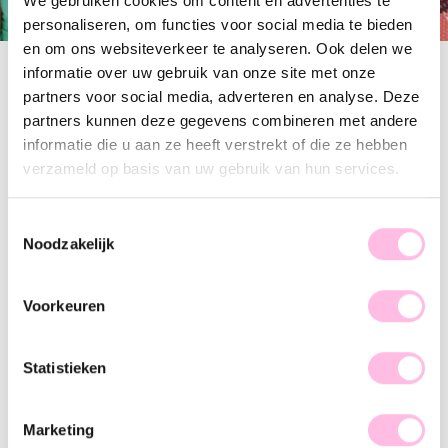
We gebruiken cookies om content en advertenties te
personaliseren, om functies voor social media te bieden
en om ons websiteverkeer te analyseren. Ook delen we
informatie over uw gebruik van onze site met onze
Filter
partners voor social media, adverteren en analyse. Deze
partners kunnen deze gegevens combineren met andere
informatie die u aan ze heeft verstrekt of die ze hebben
Daisy flower kettinkje – Mix nude
Daisy flower kettinkje - nude
verzameld op basis van uw gebruik van hun services.
€ 27.95
€ 27.95
Toestemmingsselectie
Noodzakelijk
Daisy flower kettinkje - wit/geel
Daisy flower kettinkje - roze/rood
€ 27.95
€ 27.95
Voorkeuren
+ Meer kleuren
Statistieken
Daisy flower kettinkje - cerise
Daisy flower kettinkje - lila
€ 27.95
€ 27.95
Marketing