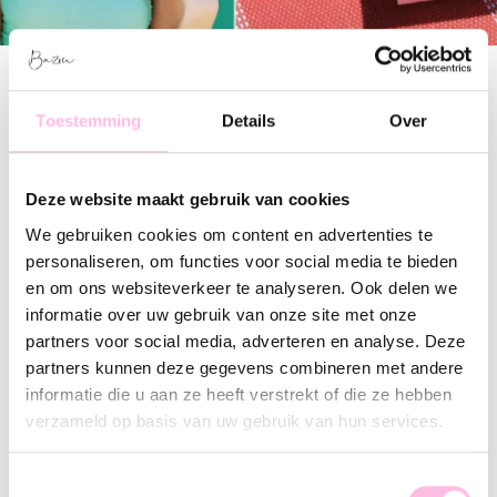
Filter
Toestemming
Details
Over
Statement Retro ring
Vintage ring met parel steentjes
HOT
Deze website maakt gebruik van cookies
€ 19.95
€ 19.95
We gebruiken cookies om content en advertenties te
personaliseren, om functies voor social media te bieden
en om ons websiteverkeer te analyseren. Ook delen we
Stalen verstelbare ring "ovaal bewerkt"
Multi-layer XL ring
informatie over uw gebruik van onze site met onze
€ 17.95
€ 19.95
partners voor social media, adverteren en analyse. Deze
partners kunnen deze gegevens combineren met andere
informatie die u aan ze heeft verstrekt of die ze hebben
verzameld op basis van uw gebruik van hun services.
Stalen ring met open hart
Vintage ring met groene steentjes
HOT
€ 18.95
€ 19.95
Toestemmingsselectie