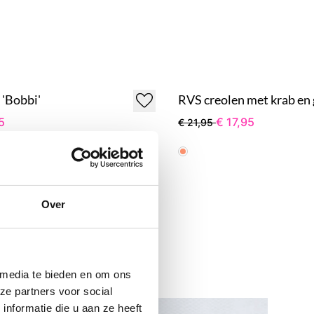
'Bobbi'
RVS creolen met krab en 
5
€ 17,95
€ 21,95
r kleuren
Over
 media te bieden en om ons
ze partners voor social
nformatie die u aan ze heeft