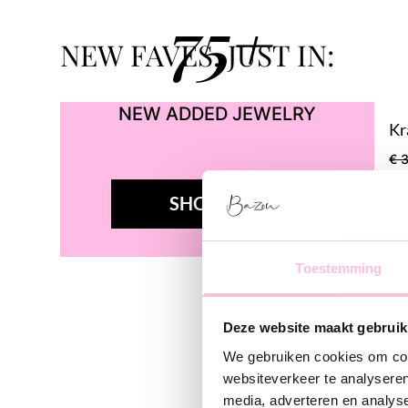
75+
NEW FAVES, JUST IN:
NEW ADDED JEWELRY
Kr
€ 
SHOP NEW
Toestemming
Deze website maakt gebruik
We gebruiken cookies om cont
websiteverkeer te analyseren
media, adverteren en analys