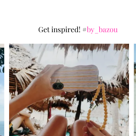
Get inspired!
#
by_bazou