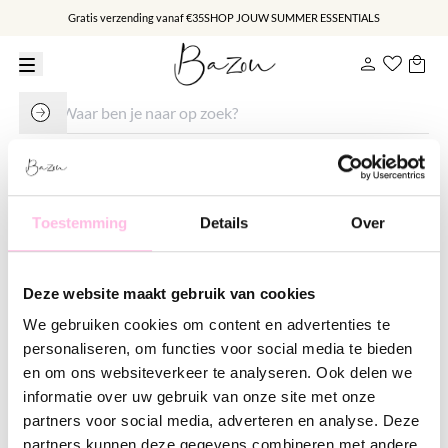
Gratis verzending vanaf €35
SHOP JOUW SUMMER ESSENTIALS
Inloggen
Toestemming
Details
Over
Vul je gegevens in om in te loggen
Deze website maakt gebruik van cookies
E-mailadres
We gebruiken cookies om content en advertenties te
Wachtwoord
personaliseren, om functies voor social media te bieden
en om ons websiteverkeer te analyseren. Ook delen we
informatie over uw gebruik van onze site met onze
Inloggen
partners voor social media, adverteren en analyse. Deze
partners kunnen deze gegevens combineren met andere