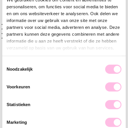
Varianten:
personaliseren, om functies voor social media te bieden
en om ons websiteverkeer te analyseren. Ook delen we
Zalm
bruin
informatie over uw gebruik van onze site met onze
Gratis
verzending vanaf €35,-
partners voor social media, adverteren en analyse. Deze
Verzending v.a. €1,95
Handgemaakt product
partners kunnen deze gegevens combineren met andere
Premium stainless steel
informatie die u aan ze heeft verstrekt of die ze hebben
verzameld op basis van uw gebruik van hun services.
Omschrijvijng
Kenmerk
SKU
Toestemmingsselectie
Hot item alert! Kralen zijn de up-coming trend, en wij
Noodzakelijk
kunnen niet wachten om deze met je te delen! De XL kralen
armband is daarom een must-have voor je sieradencollectie.
Door de grove kralen & heldere kleuren past de statement
Voorkeuren
armband bij elk zomerse outfit. Draag 'm solo and spice up
your look, girl!
Statistieken
Marketing