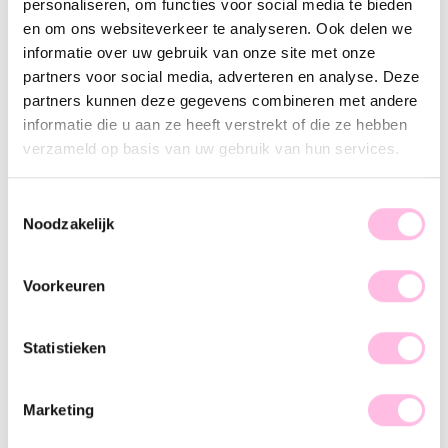
Handgemaakt product
personaliseren, om functies voor social media te bieden
Premium stainless steel
en om ons websiteverkeer te analyseren. Ook delen we
informatie over uw gebruik van onze site met onze
Omschrijving
Kenmerk
SKU
partners voor social media, adverteren en analyse. Deze
partners kunnen deze gegevens combineren met andere
Hoe tof zijn onze handgemaakte DAISY kettinkjes? Er zijn
informatie die u aan ze heeft verstrekt of die ze hebben
verschillende uitvoeringen beschikbaar. Mix deze
verzameld op basis van uw gebruik van hun services.
bloemenkettinkjes met elkaar of met onze andere stalen
kettinkjes en creëer jouw speelse, unieke necklace party!
Toestemmingsselectie
Noodzakelijk
Voorkeuren
♥ YOU MAY ALSO LOVE...
Statistieken
Miyuki kettinkje - Rainbow high
Daisy flower kettinkje - geel/oranje
Marketing
€ 14,95
€ 22,95
€ 19,95
€ 27,95