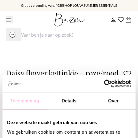
Gratis verzending vanaf €35
SHOP JOUW SUMMER ESSENTIALS
Daisy flower kettinkje - roze/rood
€ 27.95
Varianten:
Toestemming
Details
Over
Fuchsia
Geel
Lila
Nude
Roze
Taupe
Wit
Deze website maakt gebruik van cookies
Gratis verzending vanaf €35,-
We gebruiken cookies om content en advertenties te
Verzending v.a. €1,95