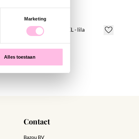
Marketing
Kralen ketting XXL - lila
€ 19,95
€ 29,95
Alles toestaan
Contact
Bazou BV