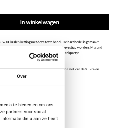
In winkelwagen
ouw XL kralen ketting met deze toffe bedel. De hart bedel is gemaakt
teel en kan aan het ronde slot van de ketting bevestigd worden. Mix and
 andere XL pendants en creëer jouw eigen neckparty!
less Steel
l kan alleen vastgemaakt worden aan het ronde slot van de XL kralen
Over
 media te bieden en om ons
ze partners voor social
nformatie die u aan ze heeft