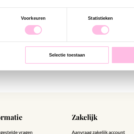
Voorkeuren
Statistieken
 bedel
Kralen ketting XXL - roze
€ 19,95
€ 29,95
Selectie toestaan
ormatie
Zakelijk
gestelde vragen
Aanvraag zakelijk account