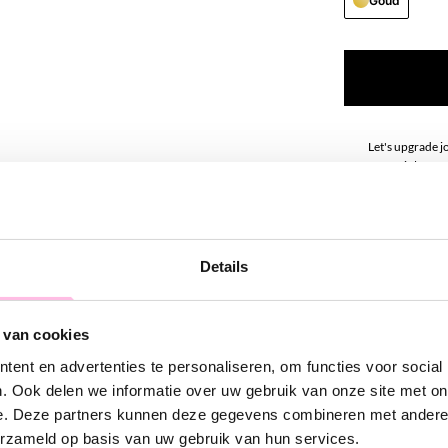
Goud
Let's upgrade j
van stainless s
match met onze
Materiaal: Stain
Afmeting: 4cm
Let op: de bede
kettingen
Details
 van cookies
ent en advertenties te personaliseren, om functies voor social
. Ook delen we informatie over uw gebruik van onze site met on
e. Deze partners kunnen deze gegevens combineren met andere i
erzameld op basis van uw gebruik van hun services.