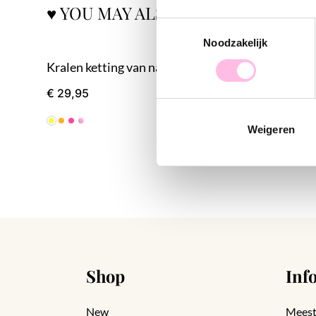
♥ YOU MAY ALSO LOVE...
Toestemmingsselectie
Noodzakelijk
Kralen ketting van natuursteen XL - boter geel
Bloem XL
€ 29,95
€ 8,95
Weigeren
Shop
Inf
New
Meest