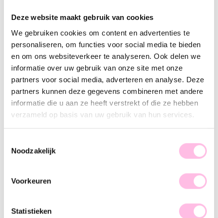
Varianten:
Deze website maakt gebruik van cookies
Fuchsia
Geel
Groen
Koraal
Lichtblauw
We gebruiken cookies om content en advertenties te
Lichtroze
Lila
Mint
personaliseren, om functies voor social media te bieden
en om ons websiteverkeer te analyseren. Ook delen we
Gratis
verzending vanaf €35,-
informatie over uw gebruik van onze site met onze
Verzending v.a. €1,95
100% waterproof
partners voor social media, adverteren en analyse. Deze
Premium stainless steel
partners kunnen deze gegevens combineren met andere
informatie die u aan ze heeft verstrekt of die ze hebben
Omschrijving
Kenmerk
SKU
verzameld op basis van uw gebruik van hun services.
Hot item alert! Kralen zijn de trend van nu en wij kunnen niet
wachten om deze met je te delen! De XL kralen ketting is een
Toestemmingsselectie
must-have voor je sieradencollectie. Door de grove kralen &
Noodzakelijk
heldere kleuren past de statement ketting bij elk outfit. Draag
'm solo and spice up your look, girl!
Voorkeuren
Statistieken