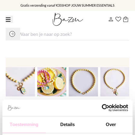
Gratis verzending vanaf €35
SHOP JOUW SUMMER ESSENTIALS
Kralen ketting met miyuki's -
geel/mint
Toestemming
Details
Over
€ 24.95
€ 32.95