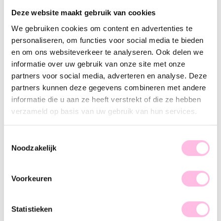
Deze website maakt gebruik van cookies
Geel
Goud
Lila
Nude
Rood
Zilver
We gebruiken cookies om content en advertenties te
•⁠ ⁠Gratis verzending vanaf €35,-
personaliseren, om functies voor social media te bieden
•⁠ ⁠Verzending NL €1,95 / verzending BE €2,95
en om ons websiteverkeer te analyseren. Ook delen we
informatie over uw gebruik van onze site met onze
•⁠ ⁠100% waterproof
partners voor social media, adverteren en analyse. Deze
•⁠ ⁠Premium stainless steel
partners kunnen deze gegevens combineren met andere
informatie die u aan ze heeft verstrekt of die ze hebben
Omschrijving
Kenmerk
SKU
verzameld op basis van uw gebruik van hun services.
Deze standaard creolen kunnen gedragen worden met of
Toestemmingsselectie
zonder bedeltjes en zijn perfect te combineren met onze
Noodzakelijk
andere oorringen. Ben jij toch meer fan van less is more? Dan
zijn dit de perfecte oorbellen voor jou! Let’s go and shop.
Voorkeuren
Statistieken