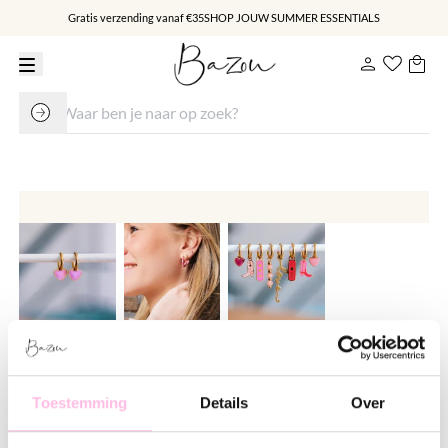
Gratis verzending vanaf €35
SHOP JOUW SUMMER ESSENTIALS
RVS creolen met mini hartje – lila
€ 14.95
Toestemming
Details
Over
Varianten: