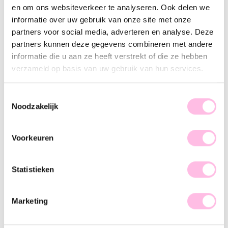
en om ons websiteverkeer te analyseren. Ook delen we
Omschrijving
Kenmerk
SKU
informatie over uw gebruik van onze site met onze
partners voor social media, adverteren en analyse. Deze
Deze standaard creolen kunnen gedragen worden met of
partners kunnen deze gegevens combineren met andere
zonder bedeltjes en zijn perfect te combineren met onze
informatie die u aan ze heeft verstrekt of die ze hebben
andere oorringen. Ben jij toch meer fan van less is more? Dan
verzameld op basis van uw gebruik van hun services.
zijn dit de perfecte oorbellen voor jou! Let’s go and shop.
Toestemmingsselectie
Noodzakelijk
Voorkeuren
♥ YOU MAY ALSO LOVE...
Statistieken
RVS creool 19mm "breed" - goud
RVS creool ovaal 16mm "basic" - goud
€ 14,95
€ 12,95
Marketing