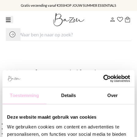
Gratis verzending vanaf €35
SHOP JOUW SUMMER ESSENTIALS
RVS creolen met mini hartje –
geel
€ 9.95
€ 14.95
Toestemming
Details
Over
Varianten:
Geel
Goud
Lila
Nude
Rood
Zilver
Deze website maakt gebruik van cookies
Gratis verzending vanaf €35,-
We gebruiken cookies om content en advertenties te
Verzending v.a. €1,95
Premium stainless steel
personaliseren, om functies voor social media te bieden