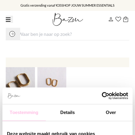
Gratis verzending vanaf €35
SHOP JOUW SUMMER ESSENTIALS
RVS creool ovaal 16mm "basic" -
Toestemming
Details
Over
goud
€ 12.95
Deze website maakt gebruik van cookies