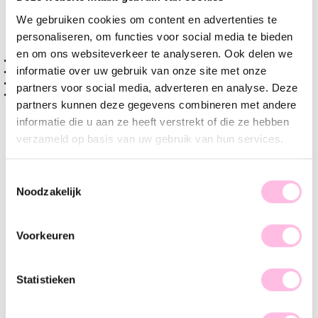
Varianten:
We gebruiken cookies om content en advertenties te
Goud
Zilver
personaliseren, om functies voor social media te bieden
en om ons websiteverkeer te analyseren. Ook delen we
Gratis verzending vanaf €35,-
informatie over uw gebruik van onze site met onze
Verzending v.a. €1,95
100% waterproof
partners voor social media, adverteren en analyse. Deze
Premium stainless steel
partners kunnen deze gegevens combineren met andere
informatie die u aan ze heeft verstrekt of die ze hebben
Omschrijving
Kenmerk
SKU
verzameld op basis van uw gebruik van hun services.
Met deze basic oorringen zijn de mogelijkheden eindeloos.
Leuk om te combineren met meerdere basic oorbellen, of
Toestemmingsselectie
Noodzakelijk
juist met statement oorbellen. The choice is yours!
Voorkeuren
Statistieken
♥ YOU MAY ALSO LOVE...