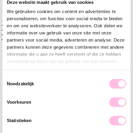
Deze website maakt gebruik van cookies
Varianten:
We gebruiken cookies om content en advertenties te
Goud
Zilver
personaliseren, om functies voor social media te bieden
Gratis verzending vanaf €35,-
en om ons websiteverkeer te analyseren. Ook delen we
Verzending v.a. €1,95
informatie over uw gebruik van onze site met onze
100% waterproof
Premium stainless steel
partners voor social media, adverteren en analyse. Deze
partners kunnen deze gegevens combineren met andere
Omschrijving
Kenmerk
SKU
informatie die u aan ze heeft verstrekt of die ze hebben
verzameld op basis van uw gebruik van hun services.
Deze standaard hoops kunnen met of zonder charms
gedragen worden en zijn perfect te combineren met onze
Toestemmingsselectie
andere oorbellen. Ben jij meer een fan van less is more? Dan
Noodzakelijk
zijn dit de perfecte oorbellen voor jou! Let's SHOP!
Voorkeuren
Statistieken
♥ YOU MAY ALSO LOVE...