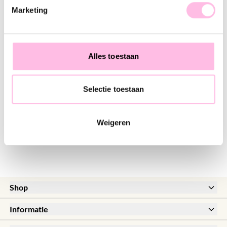
Marketing
RVS creool met 2 zoetwaterpareltjes - zilver
Mini oorstekers met strass steentje - zilver
€ 14,95
€ 9,95
Alles toestaan
RVS creool 19mm "breed" - zilver
RVS creool 30mm "basic" - zilver
Selectie toestaan
€ 14,95
€ 13,95
Weigeren
Shop
New
Informatie
Sale
Meestgestelde vragen