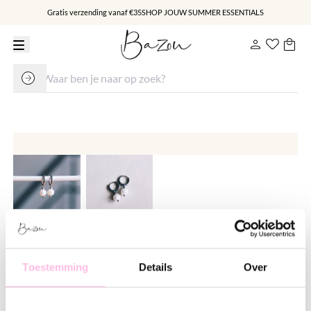
Gratis verzending vanaf €35
SHOP JOUW SUMMER ESSENTIALS
RVS creool met zoetwaterparel -
zilver
Toestemming
Details
Over
€ 14.95