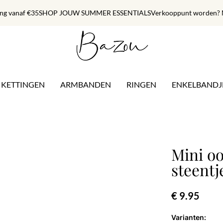
ing vanaf €35
SHOP JOUW SUMMER ESSENTIALS
Verkooppunt worden? M
KETTINGEN
ARMBANDEN
RINGEN
ENKELBANDJ
Mini oo
steentj
€ 9.95
Varianten: