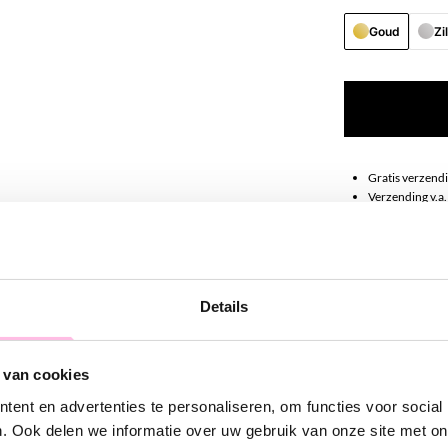
Goud
Zi
Gratis verzendi
Verzending v.a.
100% waterpro
Premium stainle
Omschrij
Details
Deze studs pass
 van cookies
ent en advertenties te personaliseren, om functies voor social
. Ook delen we informatie over uw gebruik van onze site met on