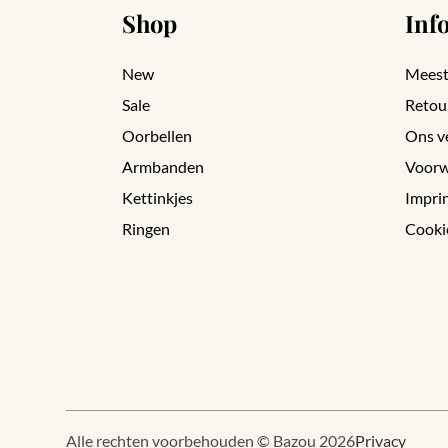
Shop
Inf
New
Meest
Sale
Retou
Oorbellen
Ons v
Armbanden
Voorw
Kettinkjes
Impri
Ringen
Cooki
Alle rechten voorbehouden © Bazou 2026
Privacy