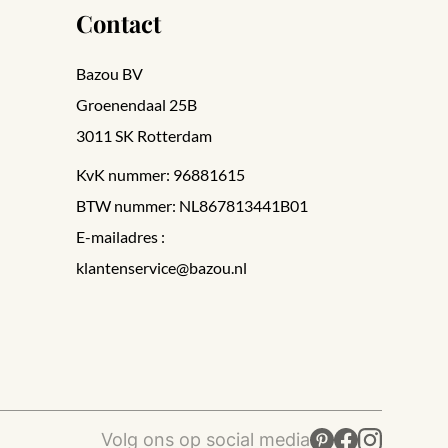
Contact
Bazou BV
Groenendaal 25B
3011 SK Rotterdam
KvK nummer: 96881615
BTW nummer: NL867813441B01
E-mailadres :
klantenservice@bazou.nl
Volg ons op social media