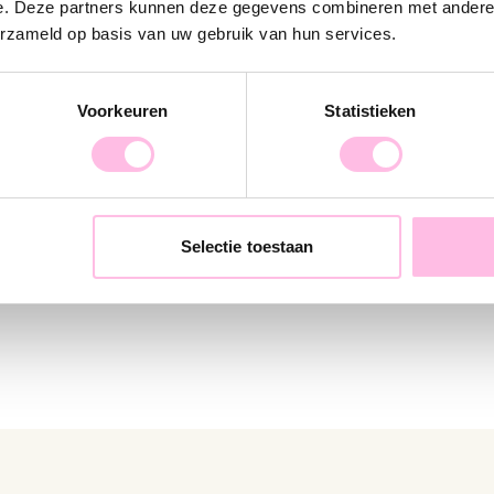
e. Deze partners kunnen deze gegevens combineren met andere i
erzameld op basis van uw gebruik van hun services.
Voorkeuren
Statistieken
RVS creool ovaal 16mm "basic" - goud
RVS creool met 3 ringen - g
€ 14,95
Selectie toestaan