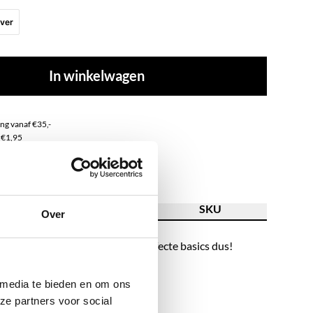
lver
In winkelwagen
ng vanaf €35,-
 €1,95
of
ss steel
ving
Kenmerk
SKU
Over
en overal bij en/of naast.. de perfecte basics dus!
 media te bieden en om ons
ze partners voor social