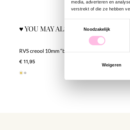
media, adverteren en analys
verstrekt of die ze hebben v
Toestemmingsselectie
♥ YOU MAY ALSO LOVE...
Noodzakelijk
RVS creool 10mm “basic"- goud
€ 11,95
€ 12,95
Weigeren