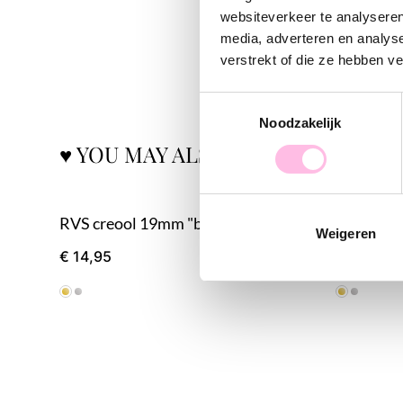
websiteverkeer te analyseren
media, adverteren en analys
verstrekt of die ze hebben v
Toestemmingsselectie
Noodzakelijk
♥ YOU MAY ALSO LOVE...
RVS creool 19mm "breed" - goud
RVS creol
Weigeren
€ 14,95
€ 14,95