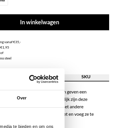
lver
In winkelwagen
ng vanaf €35,-
 €1,95
of
ss steel
ving
Kenmerk
SKU
-trend de deur uit? Deze oorbellen geven een
Over
an je outfit. Door het basic uiterlijk zijn deze
leuk en makkelijk te combineren met andere
llen. Maak jouw earparty compleet en voeg ze te
gbag. LOVE IT!
 media te bieden en om ons