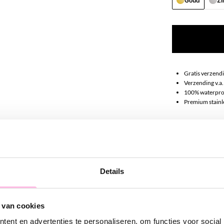
Goud
Zi
Gratis verzendi
Verzending v.a.
100% waterpro
Premium stainle
Omschrij
Wil je graag on
Details
extra dimensie a
oorringen erg 
gelaagde oorbe
 van cookies
aan je shoppin
ent en advertenties te personaliseren, om functies voor social