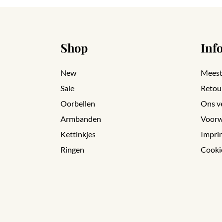
Shop
Inf
New
Meest
Sale
Retou
Oorbellen
Ons v
Armbanden
Voorw
Kettinkjes
Impri
Ringen
Cooki