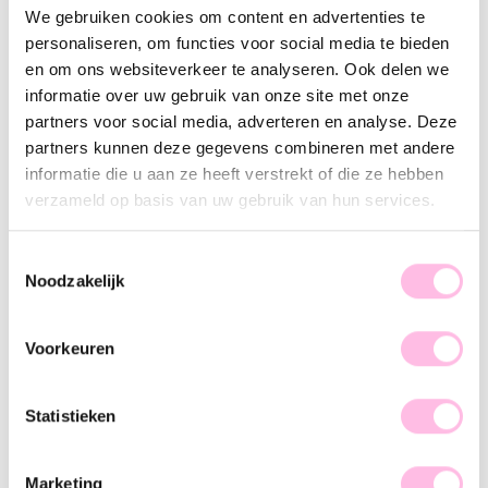
We gebruiken cookies om content en advertenties te
Geel
Nude
Rood
personaliseren, om functies voor social media te bieden
Gratis
verzending vanaf €35,-
en om ons websiteverkeer te analyseren. Ook delen we
Verzending v.a. €1,95
informatie over uw gebruik van onze site met onze
100% waterproof
Premium stainless steel
partners voor social media, adverteren en analyse. Deze
partners kunnen deze gegevens combineren met andere
Omschrijving
Kenmerk
SKU
informatie die u aan ze heeft verstrekt of die ze hebben
verzameld op basis van uw gebruik van hun services.
Het perfecte detail om je zomer- of festivaloutfit af te maken!
Dit minimalistische enkelbandje van miyuki's is toch
Toestemmingsselectie
helemaal cute?! Shop nu!
Noodzakelijk
Voorkeuren
Statistieken
♥ YOU MAY ALSO LOVE...
Marketing