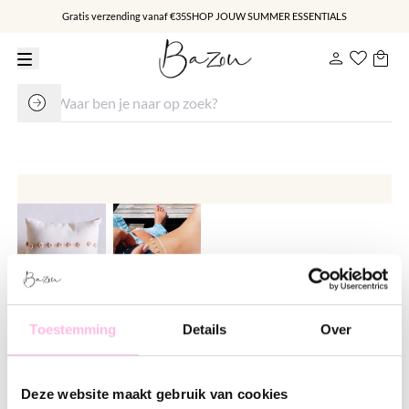
Gratis verzending vanaf €35
SHOP JOUW SUMMER ESSENTIALS
Daisy flower enkelbandje - nude
Toestemming
Details
Over
€ 17.95
Deze website maakt gebruik van cookies
Varianten: