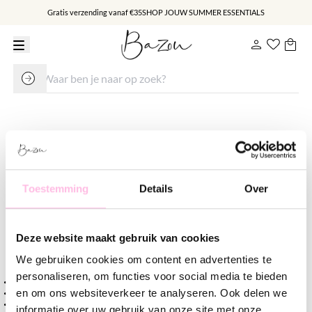
Gratis verzending vanaf €35
SHOP JOUW SUMMER ESSENTIALS
RVS enkelbandje platte snake -
goud
Toestemming
Details
Over
€ 15.95
Varianten:
Deze website maakt gebruik van cookies
Goud
Zilver
We gebruiken cookies om content en advertenties te
personaliseren, om functies voor social media te bieden
Gratis verzending vanaf €35,-
en om ons websiteverkeer te analyseren. Ook delen we
Verzending v.a. €1,95
100% waterproof
informatie over uw gebruik van onze site met onze