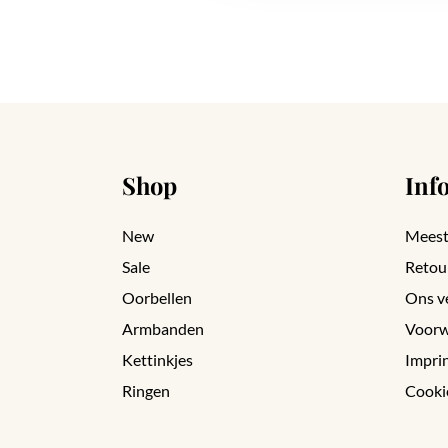
Shop
Inf
New
Meest
Sale
Retou
Oorbellen
Ons v
Armbanden
Voorw
Kettinkjes
Impri
Ringen
Cooki