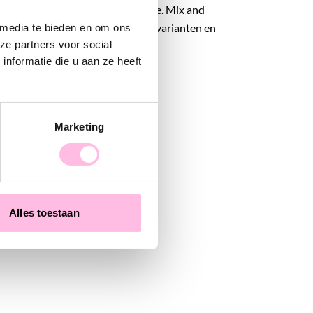
or middel van een verlengkettinkje. Mix and
ke enkelbandjes met onze kralen varianten en
 media te bieden en om ons
ze partners voor social
toffe "anklet candy"!
nformatie die u aan ze heeft
Marketing
Alles toestaan