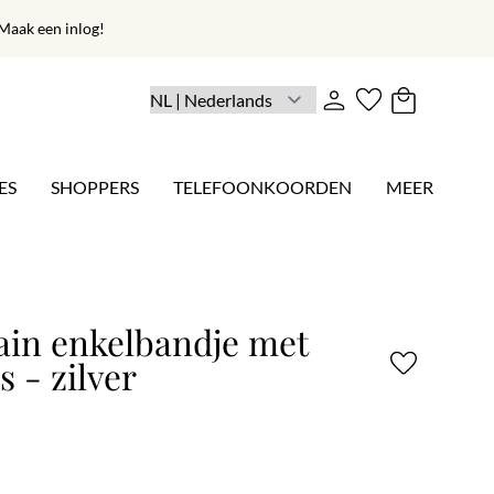
aak een inlog!
ES
SHOPPERS
TELEFOONKOORDEN
MEER
ain enkelbandje met
s - zilver