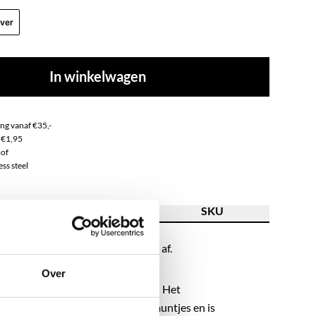
lver
In winkelwagen
ng vanaf €35,-
 €1,95
of
ss steel
ving
Kenmerk
SKU
lbandje maakt jou look helemaal af.
Over
eze roestvrijstalen enkelbandjes?! Het
 gemaakt van chain met rondom muntjes en is