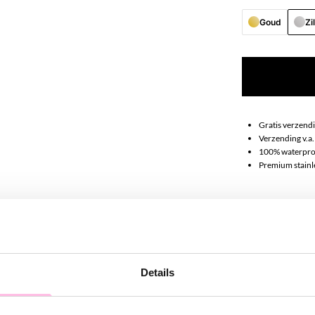
Goud
Zi
Gratis verzendi
Verzending v.a.
100% waterpro
Premium stainle
Omschrij
Wauw! Dit enke
Details
Hoe leuk zijn d
enkelbandje is