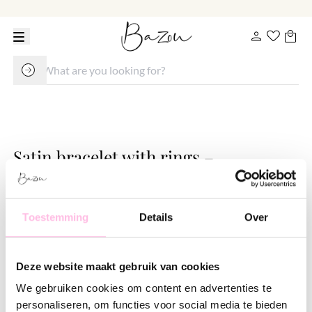
Satin bracelet with rings –
yellow/gold
€ 7.95
€ 11.95
Toestemming
Details
Over
Variants:
Fuchsia
Groen
Light Lila
Mint
Nude
Deze website maakt gebruik van cookies
Salmon
Taupe
Yellow
bruin
We gebruiken cookies om content en advertenties te
personaliseren, om functies voor social media te bieden