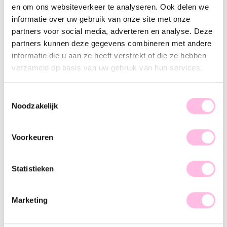
Description
Feature
SKU
en om ons websiteverkeer te analyseren. Ook delen we
informatie over uw gebruik van onze site met onze
Brighten up your day with this colorful bracelet. This
partners voor social media, adverteren en analyse. Deze
bracelet is the perfect basic for a stunning arm party. Mix &
partners kunnen deze gegevens combineren met andere
Match with our bracelets and create your own perfect arm
informatie die u aan ze heeft verstrekt of die ze hebben
candy! This bracelet is available in multiple colors. We love
verzameld op basis van uw gebruik van hun services.
them all!
Toestemmingsselectie
Noodzakelijk
Voorkeuren
♥ YOU MAY ALSO LOVE...
Statistieken
Satin bracelet with sun yellow
Daisy flower necklace - yellow/orange
€8.95
€22.95
€11.95
€27.95
Marketing
+ More colors