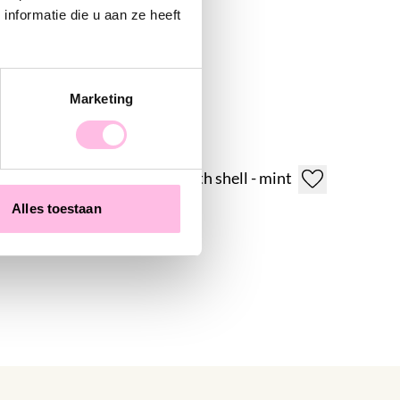
nformatie die u aan ze heeft
Marketing
Satin bracelet with shell - mint
€7.95
€11.95
Alles toestaan