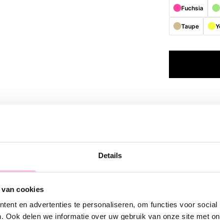
Fuchsia
Taupe
Y
Descript
Brighten up you
Details
the perfect bas
bracelets and c
is available in 
 van cookies
ent en advertenties te personaliseren, om functies voor social
. Ook delen we informatie over uw gebruik van onze site met on