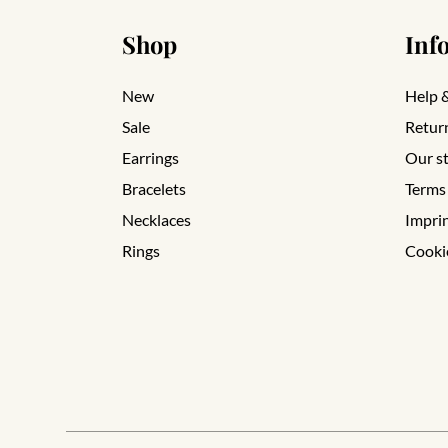
Shop
Inf
New
Help 
Sale
Retur
Earrings
Our s
Bracelets
Terms
Necklaces
Impri
Rings
Cooki