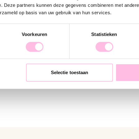
e. Deze partners kunnen deze gegevens combineren met andere i
erzameld op basis van uw gebruik van hun services.
Voorkeuren
Statistieken
d hearts - mint
Beaded necklace XXL - mint
2.95
€21.95
€29.95
Selectie toestaan
+ More colors