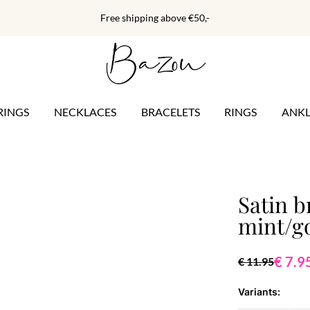
Free shipping above €50,-
RINGS
NECKLACES
BRACELETS
RINGS
ANKL
Satin b
mint/g
€ 7.9
€ 11.95
Variants: