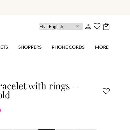
ETS
SHOPPERS
PHONE CORDS
MORE
racelet with rings –
old
5