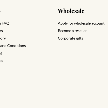
o
Wholesale
& FAQ
Apply for wholesale account
ns
Become a reseller
tory
Corporate gifts
 and Conditions
nt
es