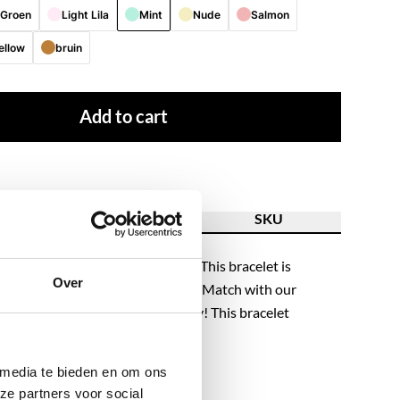
Groen
Light Lila
Mint
Nude
Salmon
ellow
bruin
Add to cart
ion
Feature
SKU
r day with this colorful bracelet. This bracelet is
Over
ic for a stunning arm party. Mix & Match with our
reate your own perfect arm candy! This bracelet
multiple colors. We love them all!
 media te bieden en om ons
ze partners voor social