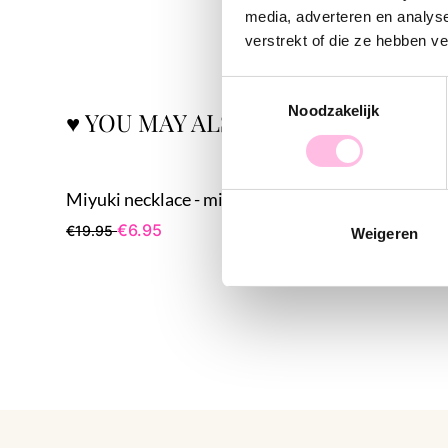
media, adverteren en analys
verstrekt of die ze hebben v
Toestemmingsselectie
Noodzakelijk
♥ YOU MAY ALSO LOVE...
Miyuki necklace - mint
Phone cor
€6.95
€1
€19.95
€18.95
Weigeren