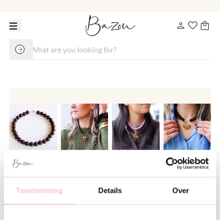
Beaded necklace XXL - brown
Toestemming
Details
Over
€ 29.95
Variants: