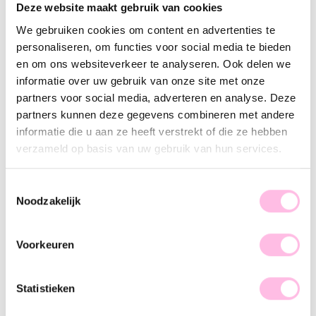
Deze website maakt gebruik van cookies
Lilac
Peach
Pink
bruin
We gebruiken cookies om content en advertenties te
Free shipping on orders over €35
personaliseren, om functies voor social media te bieden
Shipping from €1.95
100% waterproof
en om ons websiteverkeer te analyseren. Ook delen we
Premium stainless steel
informatie over uw gebruik van onze site met onze
partners voor social media, adverteren en analyse. Deze
Description
Feature
SKU
partners kunnen deze gegevens combineren met andere
informatie die u aan ze heeft verstrekt of die ze hebben
Hot item alert! XL beaded necklaces are the trend of the
verzameld op basis van uw gebruik van hun services.
moment, and we can't wait to share them with you! This XXL
necklace is a must-have for your jewelry collection. Thanks
to the chunky beads and chic look, this statement necklace
Toestemmingsselectie
complements any party outfit. Wear it solo and spice up your
Noodzakelijk
look, girl!
Voorkeuren
Statistieken