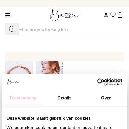
Toestemming
Details
Over
Beaded necklace of resin hearts -
salmon
Deze website maakt gebruik van cookies
€ 24.95
We gebruiken cookies om content en advertenties te