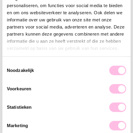
Variants:
personaliseren, om functies voor social media te bieden
Salmon
bruin
en om ons websiteverkeer te analyseren. Ook delen we
informatie over uw gebruik van onze site met onze
Free shipping on orders over €35
partners voor social media, adverteren en analyse. Deze
Shipping from €1.95
Handmade product
partners kunnen deze gegevens combineren met andere
Premium stainless steel
informatie die u aan ze heeft verstrekt of die ze hebben
verzameld op basis van uw gebruik van hun services.
Description
feature
BK183
Hot item alert! XL beaded necklaces are the trend of the
Toestemmingsselectie
moment, and we can't wait to share them with you! This XL
Noodzakelijk
beaded necklace is a must-have for your jewelry collection.
The chunky beads and vibrant colors make this statement
Voorkeuren
necklace a perfect complement to any outfit. Wear it solo
and spice up your look, girl!
Statistieken
Marketing