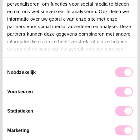
personaliseren, om functies voor social media te bieden
Gold
Red
en om ons websiteverkeer te analyseren. Ook delen we
Let's upgrade your XL bead necklace with this cool charm. The charm is made of stainless
informatie over uw gebruik van onze site met onze
steel and can be attached to the round clasp of the necklace. Mix and match with our other
XL pendants and create your own neck party!
partners voor social media, adverteren en analyse. Deze
partners kunnen deze gegevens combineren met andere
Material: Stainless Steel
informatie die u aan ze heeft verstrekt of die ze hebben
Size: 6cm
verzameld op basis van uw gebruik van hun services.
Please note: the charm can only be attached to the round clasp of the XL bead necklaces
Toestemmingsselectie
Noodzakelijk
Voorkeuren
♥ YOU MAY ALSO LOVE...
Statistieken
Starfish charm
Beaded necklace XXL - light blue
Marketing
€7.95
€9.95
€29.95