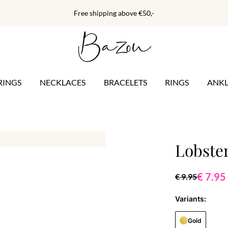
Free shipping above €50,-
RINGS
NECKLACES
BRACELETS
RINGS
ANKL
Lobste
€ 7.95
€ 9.95
Variants:
Gold