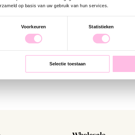
erzameld op basis van uw gebruik van hun services.
Voorkeuren
Statistieken
cklace XXL - mint
Starfish charm
1.95
€7.95
€9.95
Selectie toestaan
+ More colors
o
Wholesale