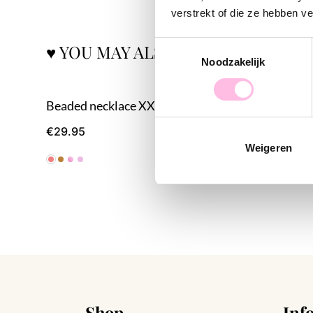
verstrekt of die ze hebben v
Toestemmingsselectie
♥ YOU MAY ALSO LOVE...
Noodzakelijk
Beaded necklace XXL - burgundy
Beaded ne
€2
€29.95
€29.95
Weigeren
Shop
Inf