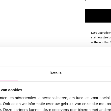
Let's upgrade y
stainless steel
with our other
Material: Stainl
Size: 5.5cm
Details
Please note: th
necklaces
 van cookies
ent en advertenties te personaliseren, om functies voor social
. Ook delen we informatie over uw gebruik van onze site met on
e. Deze partners kunnen deze gegevens combineren met andere i