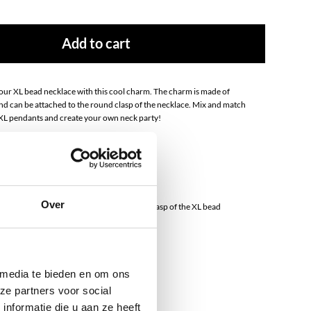
Add to cart
our XL bead necklace with this cool charm. The charm is made of
 and can be attached to the round clasp of the necklace. Mix and match
 XL pendants and create your own neck party!
ess Steel
Over
e charm can only be attached to the round clasp of the XL bead
 media te bieden en om ons
ze partners voor social
nformatie die u aan ze heeft