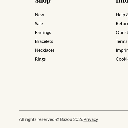
New
Help 
Sale
Retur
Earrings
Our s
Bracelets
Terms
Necklaces
Impri
Rings
Cooki
All rights reserved © Bazou 2026
Privacy