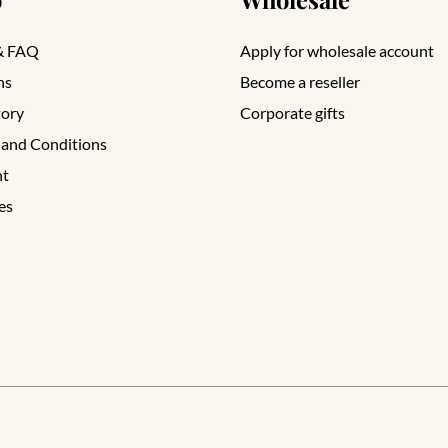
& FAQ
Apply for wholesale account
ns
Become a reseller
tory
Corporate gifts
 and Conditions
nt
es