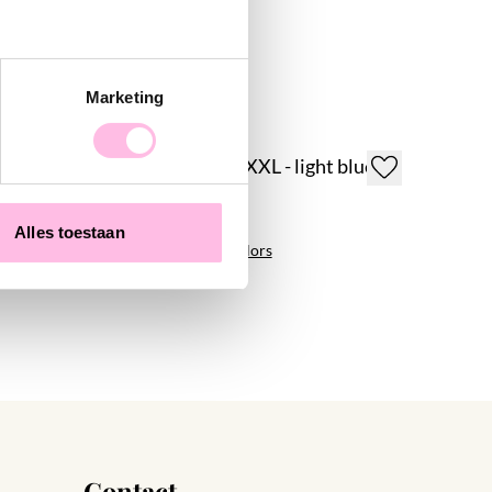
Marketing
Beaded necklace XXL - light blue
€29.95
Alles toestaan
+ More colors
Contact