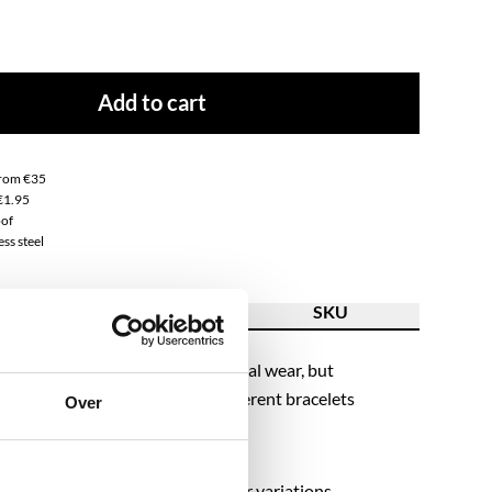
Add to cart
from €35
€1.95
of
ss steel
ion
Feature
SKU
beaded bracelet is perfect for casual wear, but
sed-up look. Mix & Match our different bracelets
Over
r own perfect arm candy!
celet is available in multiple color variations.