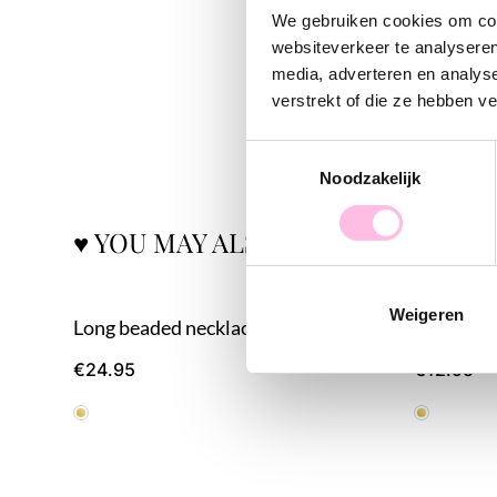
We gebruiken cookies om cont
websiteverkeer te analyseren
media, adverteren en analys
verstrekt of die ze hebben v
Toestemmingsselectie
Noodzakelijk
♥ YOU MAY ALSO LOVE...
Weigeren
Long beaded necklace with pearls and daisy flowers
Beaded br
€24.95
€12.95