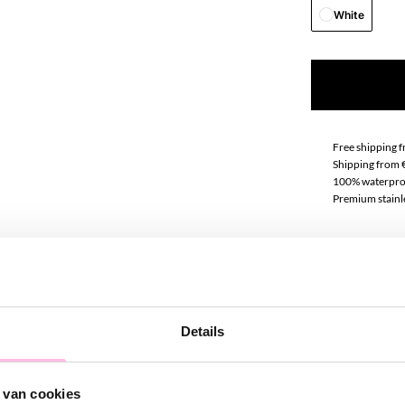
White
Free shipping 
Shipping from 
100% waterpro
Premium stainle
Descript
This beautiful 
also for a dres
Details
and create you
 van cookies
This beaded bra