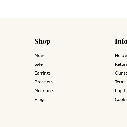
Shop
Inf
New
Help 
Sale
Retur
Earrings
Our s
Bracelets
Terms
Necklaces
Impri
Rings
Cooki