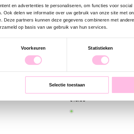
ent en advertenties te personaliseren, om functies voor social
Which one will
. Ook delen we informatie over uw gebruik van onze site met on
e. Deze partners kunnen deze gegevens combineren met andere i
erzameld op basis van uw gebruik van hun services.
Voorkeuren
Statistieken
Selectie toestaan
acelet with a pearl
€13.95