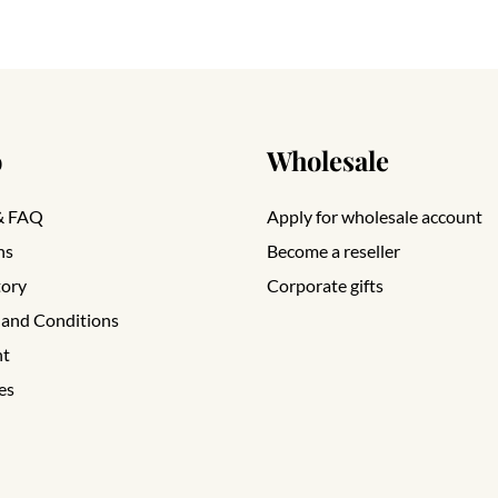
o
Wholesale
& FAQ
Apply for wholesale account
ns
Become a reseller
tory
Corporate gifts
 and Conditions
nt
es