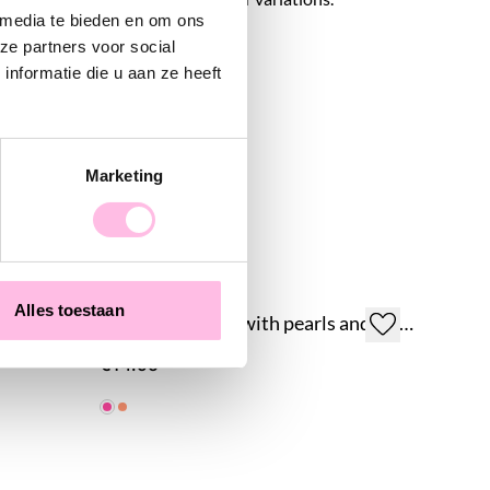
 media te bieden en om ons
 you choose?
ze partners voor social
nformatie die u aan ze heeft
Marketing
Alles toestaan
Beaded bracelet with pearl and facets - green/cerise
Beaded bracelet with pearls and facets - green/fuchsia/red
€14.95