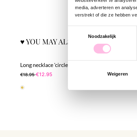
websiteverkeer te analyseren
media, adverteren en analys
verstrekt of die ze hebben v
Toestemmingsselectie
Noodzakelijk
♥ YOU MAY ALSO LOVE...
Long necklace 'circles'
Daisy flo
Weigeren
€12.95
€18.95
€27.95