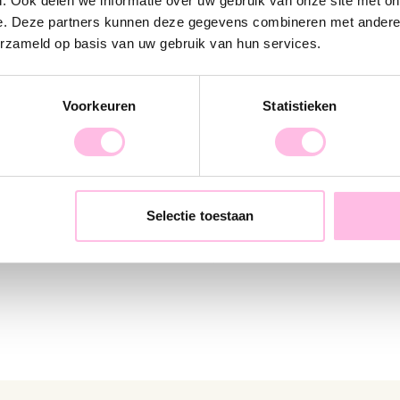
. Ook delen we informatie over uw gebruik van onze site met on
e. Deze partners kunnen deze gegevens combineren met andere i
erzameld op basis van uw gebruik van hun services.
Voorkeuren
Statistieken
wer necklace - white/yellow
Daisy flower necklace – Mi
Selectie toestaan
€27.95