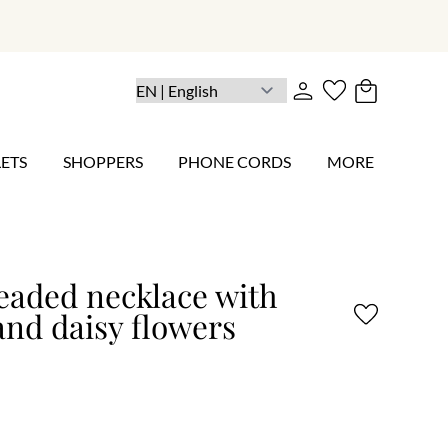
ETS
SHOPPERS
PHONE CORDS
MORE
eaded necklace with
and daisy flowers