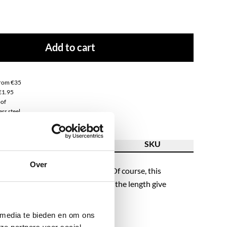
Add to cart
from €35
€1.95
of
ss steel
ion
Feature
SKU
Over
o create the coolest neck party? Of course, this
annot be missing! The hearts and the length give
chic touch.
 media te bieden en om ons