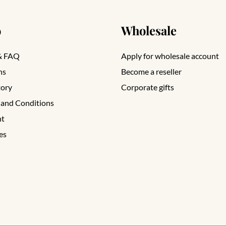
o
Wholesale
& FAQ
Apply for wholesale account
ns
Become a reseller
tory
Corporate gifts
 and Conditions
nt
es