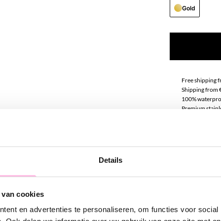
Gold
Free shipping 
Shipping from 
100% waterpro
Premium stainle
Descript
Details
Are you ready t
long necklace c
the necklace a 
 van cookies
ent en advertenties te personaliseren, om functies voor social