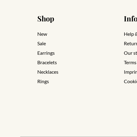
Shop
Inf
New
Help 
Sale
Retur
Earrings
Our s
Bracelets
Terms
Necklaces
Impri
Rings
Cooki