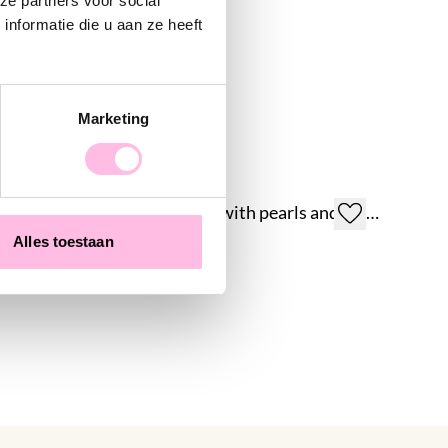
ze partners voor social
nformatie die u aan ze heeft
Marketing
x Nude
Beaded bracelet with pearls and daisy flowers
Alles toestaan
€14.95