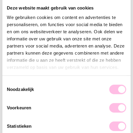
Variants:
Deze website maakt gebruik van cookies
Groen
We gebruiken cookies om content en advertenties te
Free shipping from €35
personaliseren, om functies voor social media te bieden
Shipping from €1.95
en om ons websiteverkeer te analyseren. Ook delen we
100% waterproof
Premium stainless steel
informatie over uw gebruik van onze site met onze
partners voor social media, adverteren en analyse. Deze
Description
Feature
SKU
partners kunnen deze gegevens combineren met andere
informatie die u aan ze heeft verstrekt of die ze hebben
This beautiful beaded bracelet is perfect for casual wear, but
verzameld op basis van uw gebruik van hun services.
also for a dressed-up look. Mix & Match our different
bracelets and create your own perfect arm candy!
Toestemmingsselectie
Noodzakelijk
This beaded bracelet is available in multiple color variations.
Which one will you choose?
Voorkeuren
Statistieken