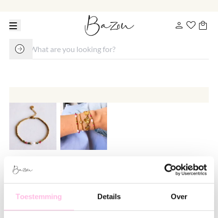
Beaded bracelet with pearl and
facets - green/cerise
Toestemming
Details
Over
€ 13.95