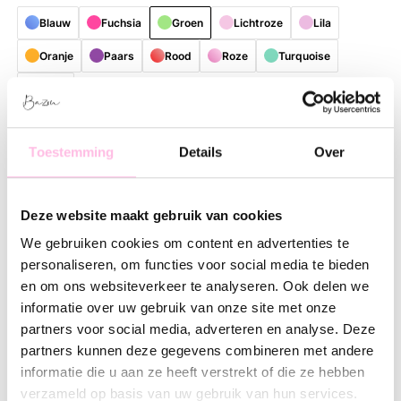
Blauw
Fuchsia
Groen
Lichtroze
Lila
Oranje
Paars
Rood
Roze
Turquoise
bruin
Gratis
verzending vanaf €35,-
Verzending v.a. €1,95
Toestemming
Details
Over
Omschrijving
Kenmerk
SKU
Deze website maakt gebruik van cookies
Breng kleur en vrolijkheid in je dagelijkse routine met deze
stijlvolle, herbruikbare shopper. Dankzij de speelse en
We gebruiken cookies om content en advertenties te
kleurrijke patronen is elke tas een echte blikvanger met een
personaliseren, om functies voor social media te bieden
unieke uitstraling. Perfect voor wie houdt van praktische
en om ons websiteverkeer te analyseren. Ook delen we
accessoires met een frisse, eigentijdse lifestyle-vibe.
informatie over uw gebruik van onze site met onze
partners voor social media, adverteren en analyse. Deze
Het ruime formaat biedt voldoende plaats voor
partners kunnen deze gegevens combineren met andere
boodschappen, werkspullen, een bezoek aan de markt of alles
informatie die u aan ze heeft verstrekt of die ze hebben
wat je nodig hebt tijdens een dagje uit. De shopper is
verzameld op basis van uw gebruik van hun services.