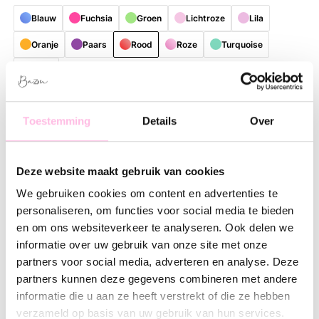
Blauw
Fuchsia
Groen
Lichtroze
Lila
Oranje
Paars
Rood
Roze
Turquoise
bruin
Gratis
verzending vanaf €35,-
Verzending v.a. €1,95
Toestemming
Details
Over
Omschrijving
Kenmerk
SKU
Deze website maakt gebruik van cookies
Breng kleur en vrolijkheid in je dagelijkse routine met deze
stijlvolle, herbruikbare shopper. Dankzij de speelse en
We gebruiken cookies om content en advertenties te
kleurrijke patronen is elke tas een echte blikvanger met een
personaliseren, om functies voor social media te bieden
unieke uitstraling. Perfect voor wie houdt van praktische
en om ons websiteverkeer te analyseren. Ook delen we
accessoires met een frisse, eigentijdse lifestyle-vibe.
informatie over uw gebruik van onze site met onze
partners voor social media, adverteren en analyse. Deze
Het ruime formaat biedt voldoende plaats voor
partners kunnen deze gegevens combineren met andere
boodschappen, werkspullen, een bezoek aan de markt of alles
informatie die u aan ze heeft verstrekt of die ze hebben
wat je nodig hebt tijdens een dagje uit. De shopper is
verzameld op basis van uw gebruik van hun services.