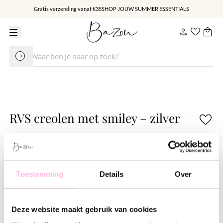
Gratis verzending vanaf €35
SHOP JOUW SUMMER ESSENTIALS
RVS creolen met smiley – zilver
€ 14.95
Varianten:
Goud
Zilver
Toestemming
Details
Over
•⁠ ⁠Gratis verzending vanaf €35,-
•⁠ ⁠Verzending NL €1,95 / verzending BE €2,95
Deze website maakt gebruik van cookies