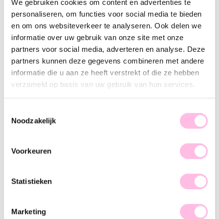
We gebruiken cookies om content en advertenties te
•⁠ ⁠100% waterproof
personaliseren, om functies voor social media te bieden
•⁠ ⁠Premium stainless steel
en om ons websiteverkeer te analyseren. Ook delen we
informatie over uw gebruik van onze site met onze
Omschrijving
Kenmerk
SKU
partners voor social media, adverteren en analyse. Deze
partners kunnen deze gegevens combineren met andere
Deze standaard creolen kunnen gedragen worden met of
informatie die u aan ze heeft verstrekt of die ze hebben
zonder bedeltjes en zijn perfect te combineren met onze
verzameld op basis van uw gebruik van hun services.
andere oorringen. Ben jij toch meer fan van less is more? Dan
zijn dit de perfecte oorbellen/oorringen voor jou! Let’s go
and shop.
Toestemmingsselectie
Noodzakelijk
Voorkeuren
♥ YOU MAY ALSO LOVE...
Statistieken
T-bar - zilverkleur
RVS creolen met 3 smiley's – zilver
Marketing