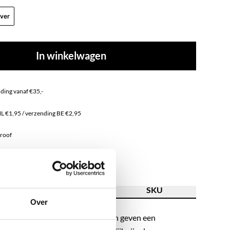
lver
In winkelwagen
nding vanaf €35,-
NL €1,95 / verzending BE €2,95
proof
nless steel
ving
Kenmerk
SKU
Over
-trend de deur uit? Deze oorbellen geven een