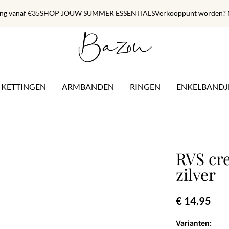
ing vanaf €35
SHOP JOUW SUMMER ESSENTIALS
Verkooppunt worden? M
KETTINGEN
ARMBANDEN
RINGEN
ENKELBANDJ
RVS cre
zilver
€ 14.95
Varianten: