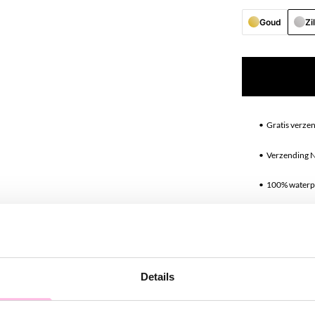
Goud
Zi
•⁠ ⁠Gratis verze
•⁠ ⁠Verzending 
•⁠ ⁠100% water
•⁠ ⁠Premium stai
Omschrij
Details
Wil je graag on