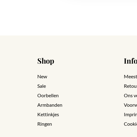
Shop
Inf
New
Meest
Sale
Retou
Oorbellen
Ons v
Armbanden
Voorw
Kettinkjes
Impri
Ringen
Cooki