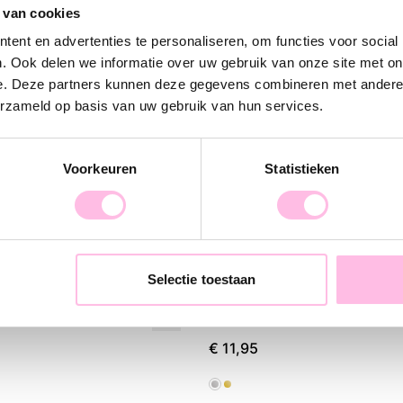
extra dimensie a
 van cookies
oorringen erg 
ent en advertenties te personaliseren, om functies voor social
gelaagde oorbe
. Ook delen we informatie over uw gebruik van onze site met on
aan je shoppin
e. Deze partners kunnen deze gegevens combineren met andere i
erzameld op basis van uw gebruik van hun services.
Voorkeuren
Statistieken
Selectie toestaan
l 19mm "breed" - zilver
RVS creool 10mm “basic"- zi
€ 11,95