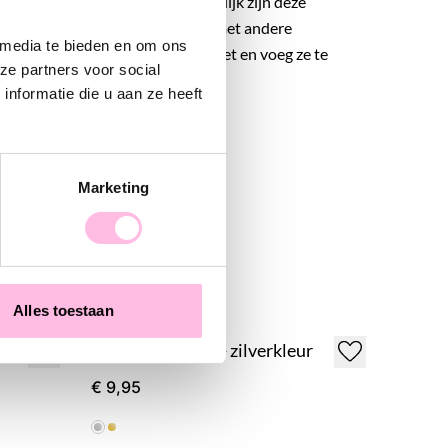
an je outfit. Door het basic uiterlijk zijn deze
leuk en makkelijk te combineren met andere
 media te bieden en om ons
llen. Maak jouw earparty compleet en voeg ze te
ze partners voor social
gbag. LOVE IT!
nformatie die u aan ze heeft
Marketing
Alles toestaan
lver
Oorstekers rond - zilverkleur
€ 9,95