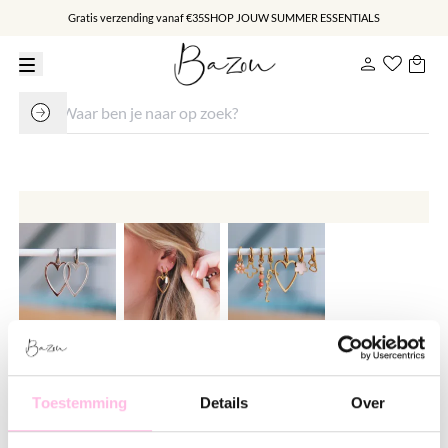
Gratis verzending vanaf €35
SHOP JOUW SUMMER ESSENTIALS
RVS creolen lang hart - zilver
€ 16.95
Toestemming
Details
Over
Varianten: