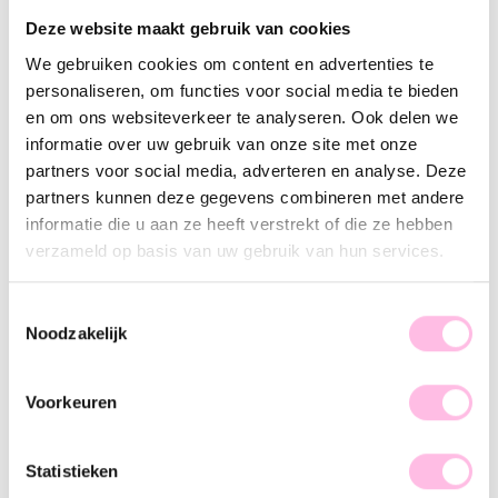
Deze website maakt gebruik van cookies
Goud
Zilver
We gebruiken cookies om content en advertenties te
•⁠ ⁠Gratis verzending vanaf €35,-
personaliseren, om functies voor social media te bieden
•⁠ ⁠Verzending NL €1,95 / verzending BE €2,95
en om ons websiteverkeer te analyseren. Ook delen we
informatie over uw gebruik van onze site met onze
•⁠ ⁠100% waterproof
partners voor social media, adverteren en analyse. Deze
•⁠ ⁠Premium stainless steel
partners kunnen deze gegevens combineren met andere
informatie die u aan ze heeft verstrekt of die ze hebben
Omschrijving
Kenmerk
SKU
verzameld op basis van uw gebruik van hun services.
Deze standaard creolen kunnen gedragen worden met of
Toestemmingsselectie
zonder bedeltjes en zijn perfect te combineren met onze
Noodzakelijk
andere oorringen. Ben jij toch meer fan van less is more? Dan
zijn dit de perfecte oorbellen voor jou! Let’s go and shop.
Voorkeuren
Statistieken