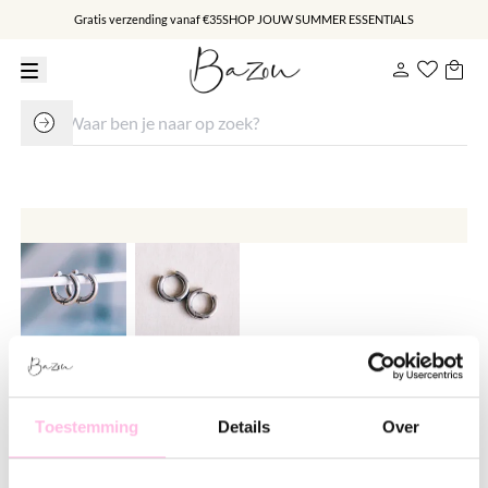
Gratis verzending vanaf €35
SHOP JOUW SUMMER ESSENTIALS
RVS brede creool 16mm - zilver
Toestemming
Details
Over
€ 16.95
Varianten: