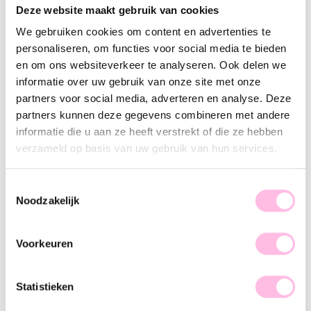
Deze website maakt gebruik van cookies
Goud
Zilver
We gebruiken cookies om content en advertenties te
•⁠ ⁠Gratis verzending vanaf €35,-
personaliseren, om functies voor social media te bieden
en om ons websiteverkeer te analyseren. Ook delen we
•⁠ ⁠Verzending NL €1,95 / verzending BE €2,95
informatie over uw gebruik van onze site met onze
•⁠ ⁠100% waterproof
partners voor social media, adverteren en analyse. Deze
partners kunnen deze gegevens combineren met andere
•⁠ ⁠Premium stainless steel
informatie die u aan ze heeft verstrekt of die ze hebben
verzameld op basis van uw gebruik van hun services.
Omschrijving
Kenmerk
SKU
Deze classic oorringen zijn perfect te combineren met onze
Toestemmingsselectie
ander oorringen. De oorbellen zijn gemaakt van stainless
Noodzakelijk
steel, dus verkleuren ze niet! Kies je voor goud of zilver?
Voorkeuren
Statistieken