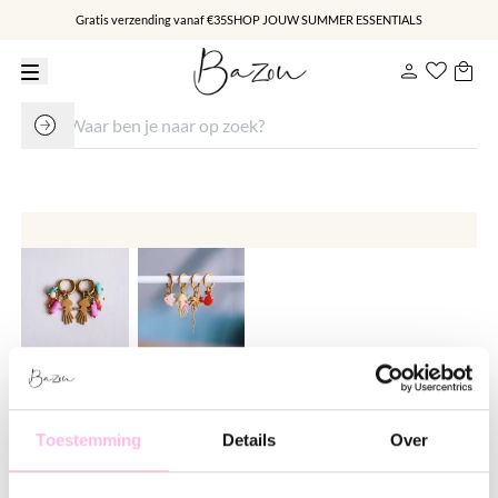
Gratis verzending vanaf €35
SHOP JOUW SUMMER ESSENTIALS
RVS creolen met jellyfish en
gekleurd trosje
Toestemming
Details
Over
€ 11.95
€ 18.95