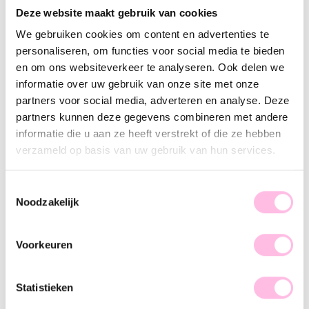
Varianten:
Deze website maakt gebruik van cookies
We gebruiken cookies om content en advertenties te
Lila
personaliseren, om functies voor social media te bieden
Gratis
verzending vanaf €35,-
en om ons websiteverkeer te analyseren. Ook delen we
Verzending v.a. €1,95
100% waterproof
informatie over uw gebruik van onze site met onze
Premium stainless steel
partners voor social media, adverteren en analyse. Deze
partners kunnen deze gegevens combineren met andere
Omschrijving
Kenmerk
SKU
informatie die u aan ze heeft verstrekt of die ze hebben
verzameld op basis van uw gebruik van hun services.
Hot item! Steentjes en facetjes zijn niet meer weg te denken
en geven iedere outfit een classy uitstraling. Gooi je haren
omhoog zodat deze oorbellen goed zichtbaar zijn en
Toestemmingsselectie
Noodzakelijk
combineer ze met subtiele sieraden, zodat deze eye-catchers
helemaal tot zijn recht komen. Let’s go and shop, baby!
Voorkeuren
Statistieken