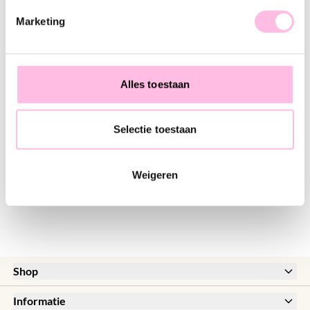
♥ YOU MAY ALSO LOVE...
Marketing
RVS creolen met visje, mini hartje en pareltje - lichtroze
RVS creolen met krabbetje, mini zeester en pareltje - rood
€ 14,95
€ 12,95
€ 17,95
€ 17,95
Alles toestaan
Selectie toestaan
RVS creolen met zon, steentje en pareltjes - sunstone
€ 10,95
€ 17,95
Weigeren
Shop
New
Informatie
Sale