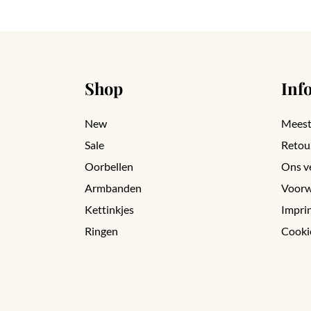
Shop
Inf
New
Meest
Sale
Retou
Oorbellen
Ons v
Armbanden
Voorw
Kettinkjes
Impri
Ringen
Cooki