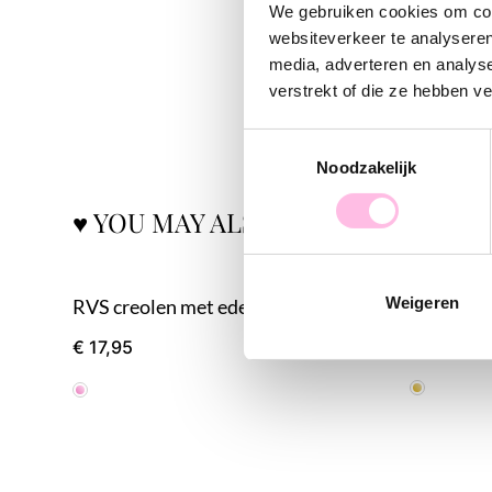
We gebruiken cookies om cont
websiteverkeer te analyseren
media, adverteren en analys
verstrekt of die ze hebben v
Toestemmingsselectie
Noodzakelijk
♥ YOU MAY ALSO LOVE...
Weigeren
RVS creolen met edelsteen hart, mini hartje en pareltjes - oudroze
RVS creo
€ 
€ 14,95
€ 17,95