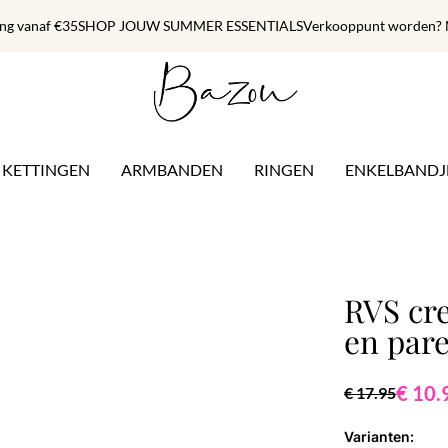
ing vanaf €35
SHOP JOUW SUMMER ESSENTIALS
Verkooppunt worden? M
KETTINGEN
ARMBANDEN
RINGEN
ENKELBANDJ
RVS cre
en pare
€ 10.
€ 17.95
Varianten: