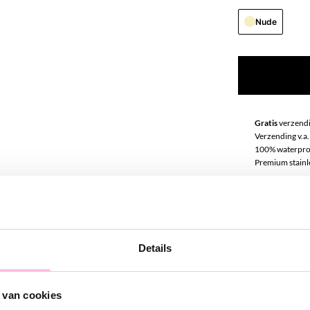
Nude
Gratis
verzendi
Verzending v.a.
100% waterpro
Premium stainle
Omschrij
Hot item! Steen
Details
geven iedere ou
zodat deze oor
 van cookies
subtiele sierad