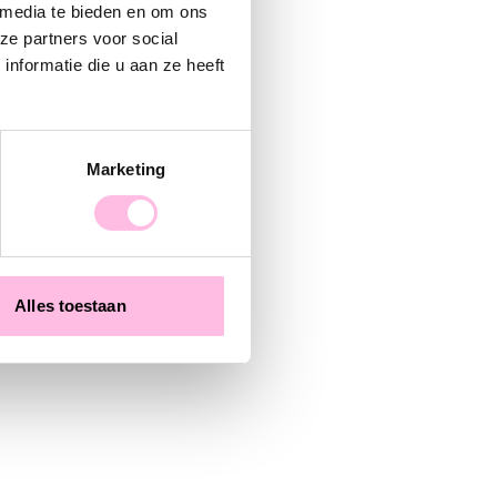
t’s go and shop, baby!
 media te bieden en om ons
ze partners voor social
nformatie die u aan ze heeft
Marketing
Alles toestaan
RVS creolen met zon en gekleurd trosje