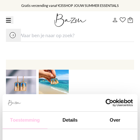
Gratis verzending vanaf €35
SHOP JOUW SUMMER ESSENTIALS
RVS creolen met gekleurde tag
met visje
Toestemming
Details
Over
€ 12.95
€ 17.95