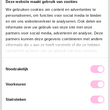
Deze website maakt gebruik van cookies
Varianten:
We gebruiken cookies om content en advertenties te
Blauw
personaliseren, om functies voor social media te bieden
en om ons websiteverkeer te analyseren. Ook delen we
Gratis
verzending vanaf €35,-
Verzending v.a. €1,95
informatie over uw gebruik van onze site met onze
100% waterproof
partners voor social media, adverteren en analyse. Deze
Premium stainless steel
partners kunnen deze gegevens combineren met andere
Omschrijving
Kenmerk
SKU
informatie die u aan ze heeft verstrekt of die ze hebben
verzameld op basis van uw gebruik van hun services.
Deze standaard creolen kunnen gedragen worden met of
zonder bedeltjes en zijn perfect te combineren met onze
Toestemmingsselectie
andere oorringen. Ben jij toch meer fan van less is more? Dan
Noodzakelijk
zijn dit de perfecte oorbellen voor jou! Let’s go and shop.
Voorkeuren
Statistieken
♥ YOU MAY ALSO LOVE...