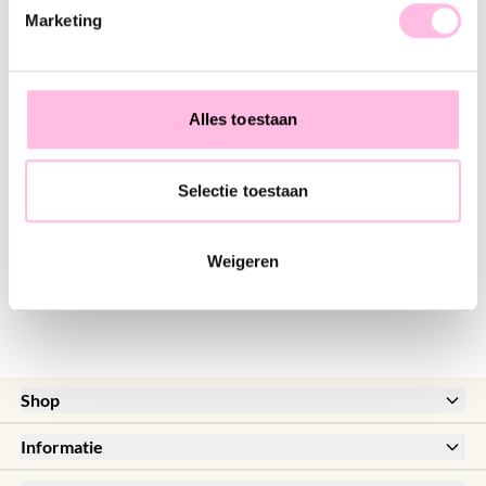
Marketing
RVS brede creolen met keramiek vis - turquoise
Miyuki enkelbandje met vis - rood/roze
€ 14,95
€ 9,95
€ 18,95
€ 16,95
Alles toestaan
RVS brede creolen met vis, tube en strings - groen/lila
Selectie toestaan
€ 18,95
€ 21,95
Weigeren
Shop
New
Informatie
Sale
Meestgestelde vragen