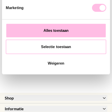
♥ YOU MAY ALSO LOVE...
Marketing
Miyuki enkelbandje met vis - rood/roze
RVS creolen met ronde vis bedel - creme
€ 9,95
€ 11,95
€ 16,95
€ 16,95
Alles toestaan
Selectie toestaan
RVS oorring met zeester, torenschelp en parelmoer vis
RVS creolen met visje, mini hartje en pareltje - lichtroze
€ 12,95
€ 14,95
€ 19,95
€ 17,95
Weigeren
Shop
New
Informatie
Sale