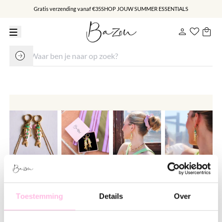
Gratis verzending vanaf €35
SHOP JOUW SUMMER ESSENTIALS
RVS brede creolen met vis, tube
en strings - groen/lila
Toestemming
Details
Over
€ 18.95
€ 21.95