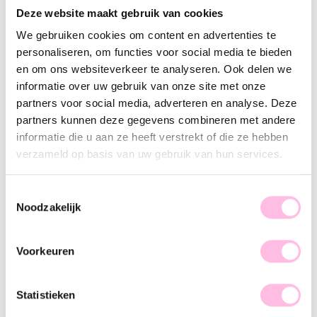
Varianten:
Deze website maakt gebruik van cookies
We gebruiken cookies om content en advertenties te
Groen
personaliseren, om functies voor social media te bieden
Gratis verzending vanaf €35,-
en om ons websiteverkeer te analyseren. Ook delen we
Verzending NL €1,95 / verzending BE €2,95
Handgemaakt product
informatie over uw gebruik van onze site met onze
⁠Premium stainless steel
partners voor social media, adverteren en analyse. Deze
partners kunnen deze gegevens combineren met andere
Omschrijving
Kenmerk
SKU
informatie die u aan ze heeft verstrekt of die ze hebben
verzameld op basis van uw gebruik van hun services.
Hot item! Steentjes en facetjes zijn niet meer weg te denken
en geven iedere outfit een classy uitstraling. Gooi je haren
omhoog zodat deze oorbellen goed zichtbaar zijn en
Toestemmingsselectie
Noodzakelijk
combineer ze met subtiele sieraden, zodat deze eye-catchers
helemaal tot zijn recht komen. Let’s go and shop, baby!
Voorkeuren
Statistieken