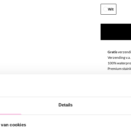
Wit
Gratis
verzendi
Verzending v.a.
100% waterpro
Premium stainle
Omschrij
Wil je graag on
Details
extra dimensie a
oorringen erg 
 van cookies
gelaagde oorbe