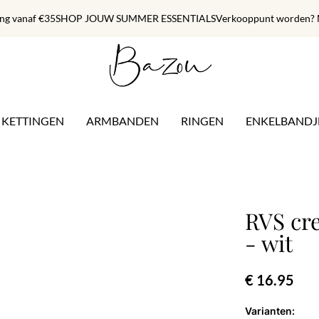
ing vanaf €35
SHOP JOUW SUMMER ESSENTIALS
Verkooppunt worden? M
KETTINGEN
ARMBANDEN
RINGEN
ENKELBANDJ
RVS cre
- wit
€ 16.95
Varianten: