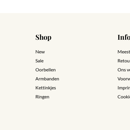
Shop
Inf
New
Meest
Sale
Retou
Oorbellen
Ons v
Armbanden
Voorw
Kettinkjes
Impri
Ringen
Cooki