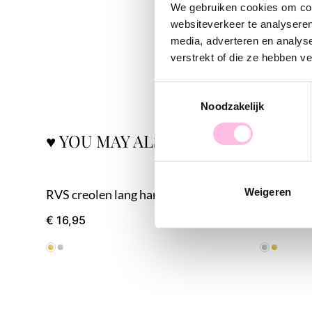
We gebruiken cookies om cont
websiteverkeer te analyseren
media, adverteren en analys
verstrekt of die ze hebben v
Toestemmingsselectie
Noodzakelijk
♥ YOU MAY ALSO LOVE...
Weigeren
RVS creolen lang hart – goud
RVS creole
€ 16,95
€ 16,95