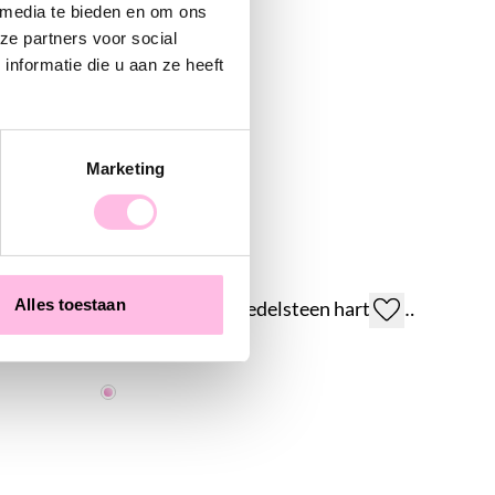
gbag. LOVE IT!
 media te bieden en om ons
ze partners voor social
nformatie die u aan ze heeft
Marketing
Alles toestaan
RVS creolen met edelsteen hart, mini hartje en pareltjes - oudroze
€ 17,95