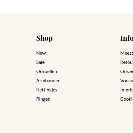
Shop
Inf
New
Meest
Sale
Retou
Oorbellen
Ons v
Armbanden
Voorw
Kettinkjes
Impri
Ringen
Cooki