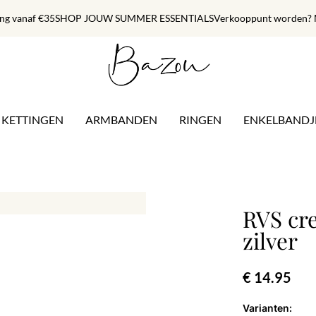
ing vanaf €35
SHOP JOUW SUMMER ESSENTIALS
Verkooppunt worden? M
KETTINGEN
ARMBANDEN
RINGEN
ENKELBANDJ
RVS cr
zilver
€ 14.95
Varianten: