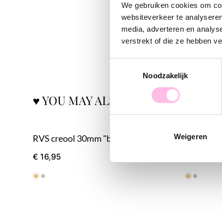
We gebruiken cookies om cont
websiteverkeer te analyseren
media, adverteren en analys
verstrekt of die ze hebben v
Toestemmingsselectie
Noodzakelijk
♥ YOU MAY ALSO LOVE...
Weigeren
RVS creool 30mm "breed" - goud
RVS bred
€ 16,95
€ 16,95