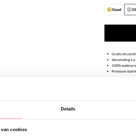
Goud
Zi
Gratis verzendi
Verzending v.a.
100% waterpro
Premium stainle
Omschrij
Zin om on-tren
Details
dimensie aan je
leuk en makkel
 van cookies
Maak je earpar