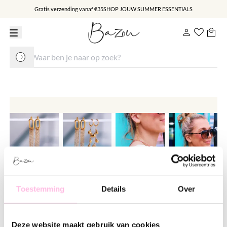
Gratis verzending vanaf €35
SHOP JOUW SUMMER ESSENTIALS
Ovale oorbel met chain
Toestemming
Details
Over
€ 18.95
Varianten:
Deze website maakt gebruik van cookies