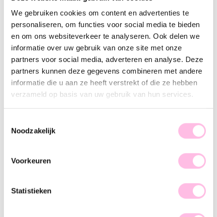
Goud
We gebruiken cookies om content en advertenties te
personaliseren, om functies voor social media te bieden
Gratis
verzending vanaf €35,-
en om ons websiteverkeer te analyseren. Ook delen we
Verzending v.a. €1,95
100% waterproof
informatie over uw gebruik van onze site met onze
Premium stainless steel
partners voor social media, adverteren en analyse. Deze
partners kunnen deze gegevens combineren met andere
Omschrijving
Kenmerk
SKU
informatie die u aan ze heeft verstrekt of die ze hebben
verzameld op basis van uw gebruik van hun services.
Met deze oorhangers maakt het niet uit wat voor gelegenheid
je hebt, ze passen namelijk overal bij! Deze classic
oorhangers maken elk outfit af! Let's make a statement baby
Toestemmingsselectie
Noodzakelijk
en scoor deze beauty’s snel!
Voorkeuren
Statistieken
♥ YOU MAY ALSO LOVE...