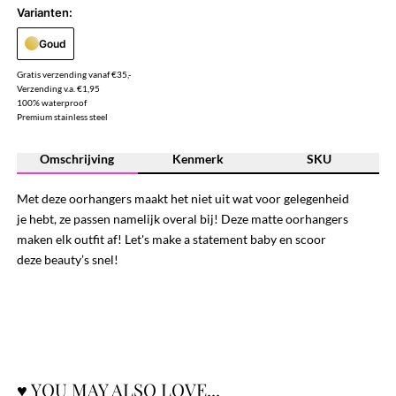
Varianten:
Goud
Gratis verzending vanaf €35,-
Verzending v.a. €1,95
100% waterproof
Premium stainless steel
Omschrijving
Kenmerk
SKU
Met deze oorhangers maakt het niet uit wat voor gelegenheid
je hebt, ze passen namelijk overal bij! Deze matte oorhangers
maken elk outfit af! Let's make a statement baby en scoor
deze beauty’s snel!
♥ YOU MAY ALSO LOVE...