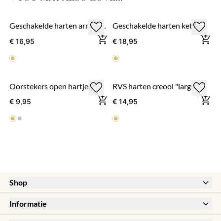
Geschakelde harten armband
Geschakelde harten ketting
€ 16,95
€ 18,95
Oorstekers open hartje - goudkleur
RVS harten creool "large"
€ 9,95
€ 14,95
Shop
New
Informatie
Sale
Meestgestelde vragen